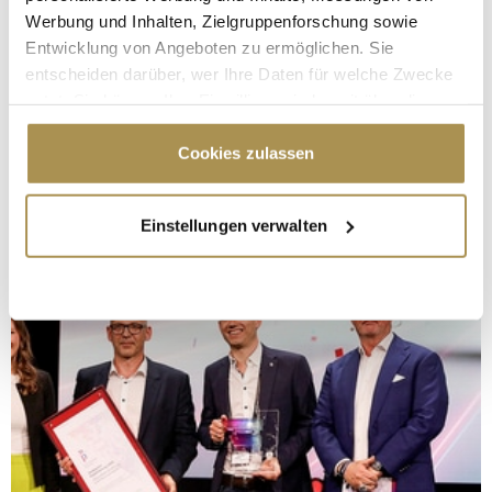
Werbung und Inhalten, Zielgruppenforschung sowie
Entwicklung von Angeboten zu ermöglichen. Sie
entscheiden darüber, wer Ihre Daten für welche Zwecke
nutzt. Sie können Ihre Einwilligung jederzeit über die
Cookie-Erklärung oder durch Klicken auf das Privacy
Trigger Symbol ändern oder widerrufen
Cookies zulassen
Wenn Sie es erlauben, würden wir auch gerne:
Einstellungen verwalten
Informationen über Ihre geografische Lage
erfassen, welche bis auf einige Meter genau sein
können
Ihr Gerät durch aktives Scannen nach
bestimmten Merkmalen (Fingerprinting) identifizieren
Erfahren Sie mehr darüber, wie Ihre persönlichen Daten
verarbeitet werden, und legen Sie Ihre Präferenzen im
Abschnitt Einzelheiten
fest.
Wir verwenden Cookies, um Inhalte und Anzeigen zu