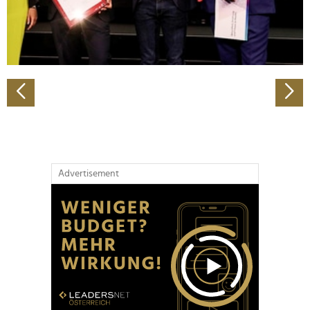
personalisieren, Funktionen für soziale Medien anbieten
zu können und die Zugriffe auf unsere Website zu
analysieren. Außerdem geben wir Informationen zu Ihrer
Verwendung unserer Website an unsere Partner für
soziale Medien, Werbung und Analysen weiter. Unsere
Partner führen diese Informationen möglicherweise mit
weiteren Daten zusammen, die Sie ihnen bereitgestellt
haben oder die sie im Rahmen Ihrer Nutzung der Dienste
gesammelt haben.
Advertisement