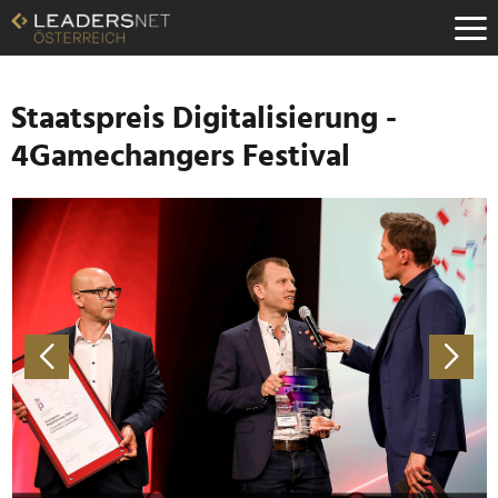
Zum
Inhalt
Zur
Fußzeilen-
Navigation
Staatspreis Digitalisierung -
Zur
4Gamechangers Festival
Hauptnavigation