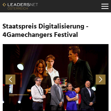
Zum
Inhalt
Zur
Fußzeilen-
Navigation
Staatspreis Digitalisierung -
Zur
4Gamechangers Festival
Hauptnavigation