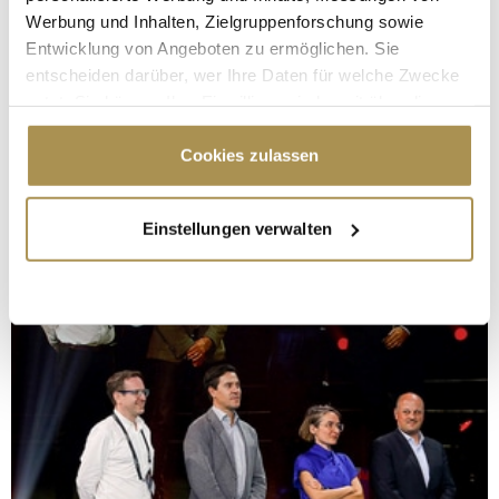
Werbung und Inhalten, Zielgruppenforschung sowie
Entwicklung von Angeboten zu ermöglichen. Sie
entscheiden darüber, wer Ihre Daten für welche Zwecke
nutzt. Sie können Ihre Einwilligung jederzeit über die
Cookie-Erklärung oder durch Klicken auf das Privacy
Trigger Symbol ändern oder widerrufen
Cookies zulassen
Wenn Sie es erlauben, würden wir auch gerne:
Einstellungen verwalten
Informationen über Ihre geografische Lage
erfassen, welche bis auf einige Meter genau sein
können
Ihr Gerät durch aktives Scannen nach
bestimmten Merkmalen (Fingerprinting) identifizieren
Erfahren Sie mehr darüber, wie Ihre persönlichen Daten
verarbeitet werden, und legen Sie Ihre Präferenzen im
Abschnitt Einzelheiten
fest.
Wir verwenden Cookies, um Inhalte und Anzeigen zu