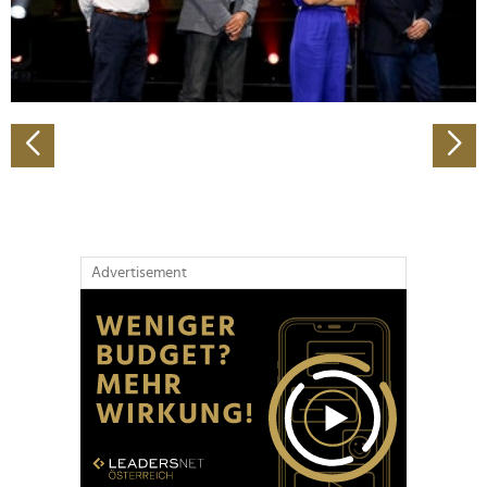
personalisieren, Funktionen für soziale Medien anbieten
zu können und die Zugriffe auf unsere Website zu
analysieren. Außerdem geben wir Informationen zu Ihrer
Verwendung unserer Website an unsere Partner für
soziale Medien, Werbung und Analysen weiter. Unsere
Partner führen diese Informationen möglicherweise mit
weiteren Daten zusammen, die Sie ihnen bereitgestellt
haben oder die sie im Rahmen Ihrer Nutzung der Dienste
gesammelt haben.
Advertisement