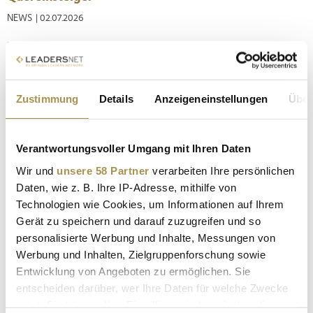
NEWS
| 02.07.2026
Neue Karrierewege gewinnen am Arbeitsmarkt an Bedeutung.
Laut einer aktuellen Analyse hat sich fast ein Drittel der
Beschäftigten in den letzten zwölf Monaten bereits auf eine
Stelle außerhalb des bisherigen Tätigkeitsbereichs beworben.
Zustimmung
Details
Anzeigeneinstellungen
Über
Unkonventionelle Karrierewege gewinnen am
österreichischen...
Verantwortungsvoller Umgang mit Ihren Daten
Akzeptanz von Quereinsteigern wächst rasant in
Wir und
unsere 58 Partner
verarbeiten Ihre persönlichen
Österreich
Daten, wie z. B. Ihre IP-Adresse, mithilfe von
Technologien wie Cookies, um Informationen auf Ihrem
NEWS
| 13.10.2025
Gerät zu speichern und darauf zuzugreifen und so
Heimische Unternehmen sehen in Mitarbeitenden ohne
personalisierte Werbung und Inhalte, Messungen von
klassischen Werdegang zunehmend eine Chance, dem
Werbung und Inhalten, Zielgruppenforschung sowie
Fachkräftemangel zu begegnen. Viele
Entwicklung von Angeboten zu ermöglichen. Sie
Personalverantwortliche setzen auf neue Perspektiven,
entscheiden darüber, wer Ihre Daten für welche Zwecke
frische Ideen und mehr Vielfalt. Die Bereitschaft
nutzt. Sie können Ihre Einwilligung jederzeit über die
österreichischer Unternehmen, Quereinsteiger:innen...