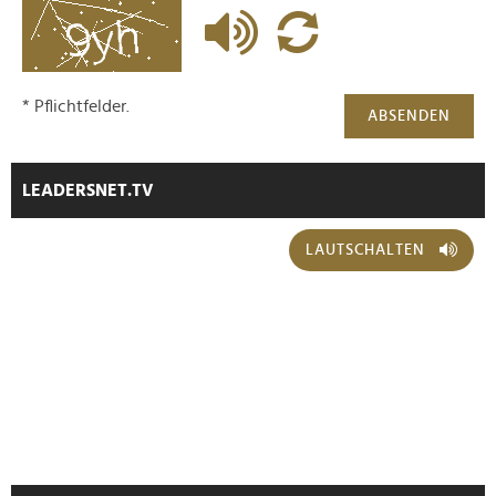
Partner führen diese Informationen möglicherweise mit
weiteren Daten zusammen, die Sie ihnen bereitgestellt
haben oder die sie im Rahmen Ihrer Nutzung der Dienste
gesammelt haben.
* Pflichtfelder.
ABSENDEN
LEADERSNET.TV
LAUTSCHALTEN