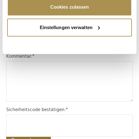
Trigger Symbol ändern oder widerrufen
Cookies zulassen
Kommentar veröffentlichen
Wenn Sie es erlauben, würden wir auch gerne:
Einstellungen verwalten
Informationen über Ihre geografische Lage
Autor:
*
erfassen, welche bis auf einige Meter genau sein
können
Ihr Gerät durch aktives Scannen nach
Kommentar:
*
bestimmten Merkmalen (Fingerprinting) identifizieren
Erfahren Sie mehr darüber, wie Ihre persönlichen Daten
verarbeitet werden, und legen Sie Ihre Präferenzen im
Abschnitt Einzelheiten
fest.
Wir verwenden Cookies, um Inhalte und Anzeigen zu
personalisieren, Funktionen für soziale Medien anbieten
Sicherheitscode bestätigen:
*
zu können und die Zugriffe auf unsere Website zu
analysieren. Außerdem geben wir Informationen zu Ihrer
Verwendung unserer Website an unsere Partner für
soziale Medien, Werbung und Analysen weiter. Unsere