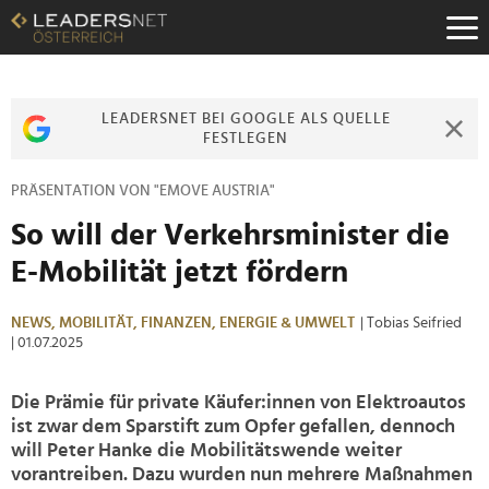
Zum
Inhalt
Zur
Fußzeilen-
Navigation
LEADERSNET BEI GOOGLE ALS QUELLE
Zur
FESTLEGEN
Hauptnavigation
PRÄSENTATION VON "EMOVE AUSTRIA"
So will der Verkehrsminister die
E-Mobilität jetzt fördern
NEWS,
MOBILITÄT,
FINANZEN,
ENERGIE & UMWELT
| Tobias Seifried
| 01.07.2025
Die Prämie für private Käufer:innen von Elektroautos
ist zwar dem Sparstift zum Opfer gefallen, dennoch
will Peter Hanke die Mobilitätswende weiter
vorantreiben. Dazu wurden nun mehrere Maßnahmen