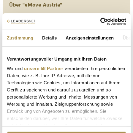
Über "eMove Austria"
Unter dem gemeinsamen Dach "eMove Austria" sind
künftig mehrere Aspekte der E-Mobilität gebündelt,
darunter die Säulen:
Zustimmung
Details
Anzeigeneinstellungen
Über
"eCharge" (Alle Maßnahmen zum Ausbau der
öffentlichen Ladeinfrastruktur),
"eBus" (Alle Maßnahmen zum Umstieg von
Verantwortungsvoller Umgang mit Ihren Daten
konventionellen auf emissionsfreie Antriebe bei
Bussen),
Wir und
unsere 58 Partner
verarbeiten Ihre persönlichen
"eTruck" (Alle Maßnahmen zum Umstieg von
Daten, wie z. B. Ihre IP-Adresse, mithilfe von
konventionellen auf emissionsfreie Antriebe bei
Technologien wie Cookies, um Informationen auf Ihrem
LKWs) sowie
Gerät zu speichern und darauf zuzugreifen und so
"eRide" (Alle Maßnahmen zum Umstieg auf
personalisierte Werbung und Inhalte, Messungen von
Individual-E-Fahrzeuge im privaten und
Werbung und Inhalten, Zielgruppenforschung sowie
betrieblichen Kontext).
Entwicklung von Angeboten zu ermöglichen. Sie
entscheiden darüber, wer Ihre Daten für welche Zwecke
nutzt. Sie können Ihre Einwilligung jederzeit über die
PETER HANKE
E-MOBILITÄT
Cookie-Erklärung oder durch Klicken auf das Privacy