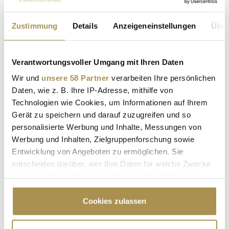
Zustimmung
Details
Anzeigeneinstellungen
Über
Verantwortungsvoller Umgang mit Ihren Daten
* Pflichtfelder.
ABSENDEN
Wir und
unsere 58 Partner
verarbeiten Ihre persönlichen
Daten, wie z. B. Ihre IP-Adresse, mithilfe von
Technologien wie Cookies, um Informationen auf Ihrem
LEADERSNET.TV
Gerät zu speichern und darauf zuzugreifen und so
personalisierte Werbung und Inhalte, Messungen von
LAUTSCHALTEN
Werbung und Inhalten, Zielgruppenforschung sowie
Entwicklung von Angeboten zu ermöglichen. Sie
entscheiden darüber, wer Ihre Daten für welche Zwecke
nutzt. Sie können Ihre Einwilligung jederzeit über die
Cookie-Erklärung oder durch Klicken auf das Privacy
Trigger Symbol ändern oder widerrufen
Cookies zulassen
Wenn Sie es erlauben, würden wir auch gerne: