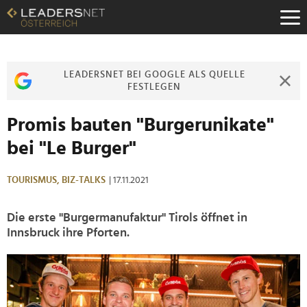
Zum
Inhalt
Zur
Fußzeilen-
Navigation
LEADERSNET BEI GOOGLE ALS QUELLE
Zur
FESTLEGEN
Hauptnavigation
Promis bauten "Burgerunikate"
bei "Le Burger"
TOURISMUS,
BIZ-TALKS
| 17.11.2021
Die erste "Burgermanufaktur" Tirols öffnet in
Innsbruck ihre Pforten.
>