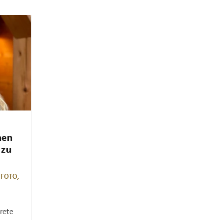
men
 zu
,
FOTO,
rete