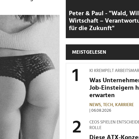
Peter & Paul - "Wald, Wi
Wirtschaft – Verantwort
für die Zukunft"
MEISTGELESEN
KI KREMPELT ARBEITSMA
Was Unternehme
Job-Einsteigern 
erwarten
NEWS,
TECH,
KARRIERE
| 06.08.2026
CEOS SPIELEN ENTSCHEID
ROLLE
Diese ATX-Konze