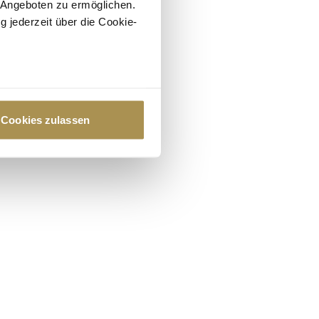
 Angeboten zu ermöglichen.
g jederzeit über die Cookie-
au sein können
zieren
Cookies zulassen
hre Präferenzen im
Abschnitt
 Medien anbieten zu können
hrer Verwendung unserer
 führen diese Informationen
ie im Rahmen Ihrer Nutzung