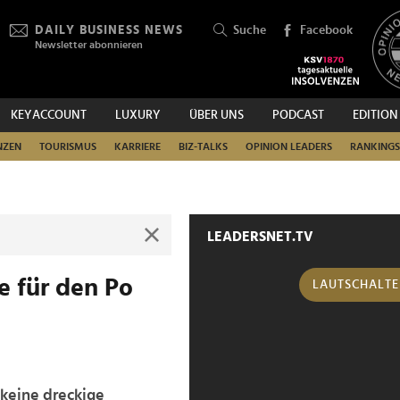
DAILY BUSINESS NEWS
Suche
Facebook
Newsletter abonnieren
KEYACCOUNT
LUXURY
ÜBER UNS
PODCAST
EDITION
SUCHEN
NZEN
TOURISMUS
KARRIERE
BIZ-TALKS
OPINION LEADERS
RANKINGS
LEADERSNET.TV
e für den Po
LAUTSCHALT
 keine dreckige