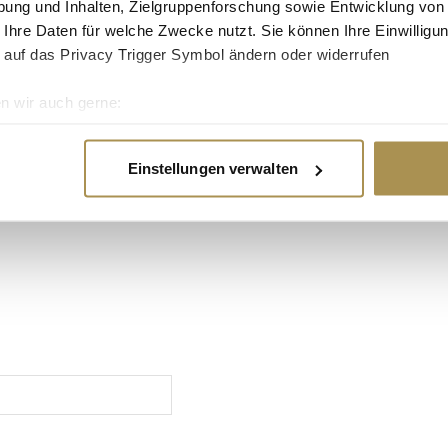
ung und Inhalten, Zielgruppenforschung sowie Entwicklung von
länger halten. Das Set
rd Moss übernommenen
 Ihre Daten für welche Zwecke nutzt. Sie können Ihre Einwilligun
 auf das Privacy Trigger Symbol ändern oder widerrufen
n wir auch gerne:
re geografische Lage erfassen, welche bis auf einige Meter gen
es Scannen nach bestimmten Merkmalen (Fingerprinting) identifi
Einstellungen verwalten
ie Ihre persönlichen Daten verarbeitet werden, und legen Sie I
nhalte und Anzeigen zu personalisieren, Funktionen für soziale
Website zu analysieren. Außerdem geben wir Informationen zu I
r soziale Medien, Werbung und Analysen weiter. Unsere Partner
 Daten zusammen, die Sie ihnen bereitgestellt haben oder die s
n.