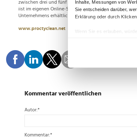
Inhalte, Messungen von Werb
zwischen drei und fünf Monaten aber auch entschieden 
iist im eigenen Online-Shop des 2020 von CEO Bernha
Sie entscheiden darüber, wer
Unternehmens erhältlich.(rb)
Erklärung oder durch Klicken
www.proctyclean.net
Wenn Sie es erlauben, würde
Informationen über Ih
Ihr Gerät durch aktiv
Erfahren Sie mehr darüber, w
Einzelheiten
fest.
Wir verwenden Cookies, um I
und die Zugriffe auf unsere 
Website an unsere Partner fü
Kommentar veröffentlichen
möglicherweise mit weiteren
der Dienste gesammelt habe
Autor:
*
Kommentar:
*