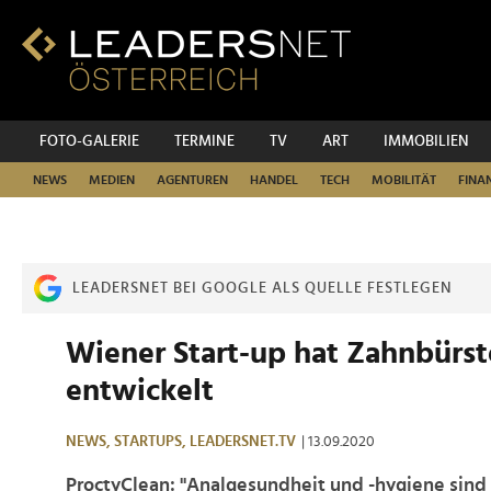
Zum
Inhalt
Zur
Fußzeilen-
Navigation
Zur
FOTO-GALERIE
TERMINE
TV
ART
IMMOBILIEN
Hauptnavigation
NEWS
MEDIEN
AGENTUREN
HANDEL
TECH
MOBILITÄT
FINA
LEADERSNET BEI GOOGLE ALS QUELLE FESTLEGEN
Wiener Start-up hat Zahnbürst
entwickelt
NEWS,
STARTUPS,
LEADERSNET.TV
| 13.09.2020
ProctyClean: "Analgesundheit und -hygiene sind