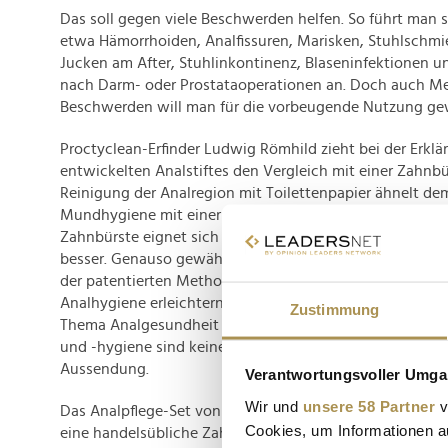
Das soll gegen viele Beschwerden helfen. So führt man 
etwa Hämorrhoiden, Analfissuren, Marisken, Stuhlschmi
Jucken am After, Stuhlinkontinenz, Blaseninfektionen
nach Darm- oder Prostataoperationen an. Doch auch 
Beschwerden will man für die vorbeugende Nutzung ge
Proctyclean-Erfinder Ludwig Römhild zieht bei der Erkl
entwickelten Analstiftes den Vergleich mit einer Zahnbür
Reinigung der Analregion mit Toilettenpapier ähnelt de
Mundhygiene mit einer Serviette zu betreiben. Das Zähn
Zahnbürste eignet sich für die optimale Reinigung der Z
besser. Genauso gewährleistet ProctyClean eine optimal
der patentierten Methode wolle man nicht nur den Men
Analhygiene erleichtern, sondern auch die Tabus berein
Zustimmung
Thema Analgesundheit immer noch bestehen würden, d
und -hygiene sind keine dreckige Angelegenheit", so das
Aussendung.
Verantwortungsvoller Umgan
Wir und
unsere 58 Partner
v
Das Analpflege-Set von Proctyclean kostet 35,90 Euro z
Cookies, um Informationen a
eine handelsübliche Zahnbürste, soll mit einer Anwend