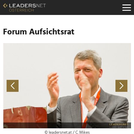
Zum
Inhalt
Zur
Fußzeilen-
Navigation
Forum Aufsichtsrat
Zur
Hauptnavigation
© leadersnet.at / C. Mikes