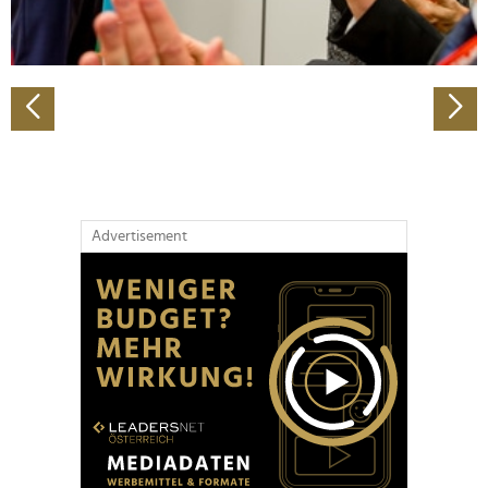
zu können und die Zugriffe auf unsere Website zu
analysieren. Außerdem geben wir Informationen zu Ihrer
Verwendung unserer Website an unsere Partner für
soziale Medien, Werbung und Analysen weiter. Unsere
Partner führen diese Informationen möglicherweise mit
weiteren Daten zusammen, die Sie ihnen bereitgestellt
haben oder die sie im Rahmen Ihrer Nutzung der Dienste
gesammelt haben.
Advertisement