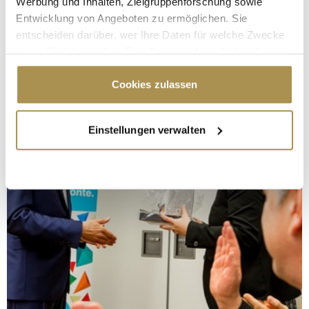
Werbung und Inhalten, Zielgruppenforschung sowie
Entwicklung von Angeboten zu ermöglichen. Sie
entscheiden darüber, wer Ihre Daten für welche Zwecke
nutzt. Sie können Ihre Einwilligung jederzeit über die
Cookie-Erklärung oder durch Klicken auf das Privacy
Trigger Symbol ändern oder widerrufen
Cookies zulassen
Wenn Sie es erlauben, würden wir auch gerne:
Einstellungen verwalten
Informationen über Ihre geografische Lage
erfassen, welche bis auf einige Meter genau sein
können
Ihr Gerät durch aktives Scannen nach
bestimmten Merkmalen (Fingerprinting) identifizieren
Erfahren Sie mehr darüber, wie Ihre persönlichen Daten
verarbeitet werden, und legen Sie Ihre Präferenzen im
Abschnitt Einzelheiten
fest.
Wir verwenden Cookies, um Inhalte und Anzeigen zu
personalisieren, Funktionen für soziale Medien anbieten