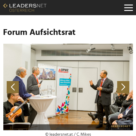
Zum
Inhalt
Zur
Fußzeilen-
Navigation
Forum Aufsichtsrat
Zur
Hauptnavigation
© leadersnet.at / C. Mikes