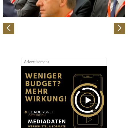
zu können und die Zugriffe auf unsere Website zu
analysieren. Außerdem geben wir Informationen zu Ihrer
Verwendung unserer Website an unsere Partner für
soziale Medien, Werbung und Analysen weiter. Unsere
Partner führen diese Informationen möglicherweise mit
weiteren Daten zusammen, die Sie ihnen bereitgestellt
haben oder die sie im Rahmen Ihrer Nutzung der Dienste
gesammelt haben.
Advertisement