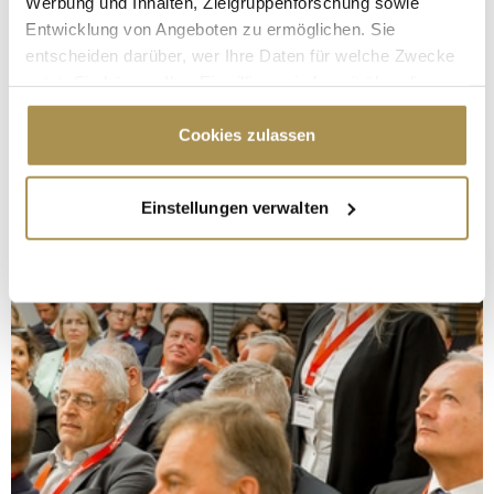
Werbung und Inhalten, Zielgruppenforschung sowie
Entwicklung von Angeboten zu ermöglichen. Sie
entscheiden darüber, wer Ihre Daten für welche Zwecke
nutzt. Sie können Ihre Einwilligung jederzeit über die
Cookie-Erklärung oder durch Klicken auf das Privacy
Trigger Symbol ändern oder widerrufen
Cookies zulassen
Wenn Sie es erlauben, würden wir auch gerne:
Einstellungen verwalten
Informationen über Ihre geografische Lage
erfassen, welche bis auf einige Meter genau sein
können
Ihr Gerät durch aktives Scannen nach
bestimmten Merkmalen (Fingerprinting) identifizieren
Erfahren Sie mehr darüber, wie Ihre persönlichen Daten
verarbeitet werden, und legen Sie Ihre Präferenzen im
Abschnitt Einzelheiten
fest.
Wir verwenden Cookies, um Inhalte und Anzeigen zu
personalisieren, Funktionen für soziale Medien anbieten