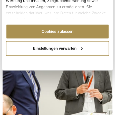
Werbung und Inhalten, Zielgruppenforschung sowie
Entwicklung von Angeboten zu ermöglichen. Sie
entscheiden darüber, wer Ihre Daten für welche Zwecke
nutzt. Sie können Ihre Einwilligung jederzeit über die
Cookie-Erklärung oder durch Klicken auf das Privacy
Trigger Symbol ändern oder widerrufen
Cookies zulassen
Wenn Sie es erlauben, würden wir auch gerne:
Einstellungen verwalten
Informationen über Ihre geografische Lage
erfassen, welche bis auf einige Meter genau sein
können
Ihr Gerät durch aktives Scannen nach
bestimmten Merkmalen (Fingerprinting) identifizieren
Erfahren Sie mehr darüber, wie Ihre persönlichen Daten
verarbeitet werden, und legen Sie Ihre Präferenzen im
Abschnitt Einzelheiten
fest.
Wir verwenden Cookies, um Inhalte und Anzeigen zu
personalisieren, Funktionen für soziale Medien anbieten