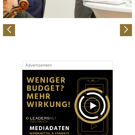
zu können und die Zugriffe auf unsere Website zu
analysieren. Außerdem geben wir Informationen zu Ihrer
Verwendung unserer Website an unsere Partner für
soziale Medien, Werbung und Analysen weiter. Unsere
Partner führen diese Informationen möglicherweise mit
weiteren Daten zusammen, die Sie ihnen bereitgestellt
haben oder die sie im Rahmen Ihrer Nutzung der Dienste
gesammelt haben.
Advertisement