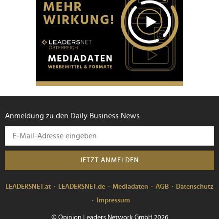
Anmeldung zu den Daily Business News
JETZT ANMELDEN
LEADERSNET.at
LEADERSNET.de
Mediadaten
AGB
Datenschutz
Impressum
© Opinion Leaders Network GmbH 2026