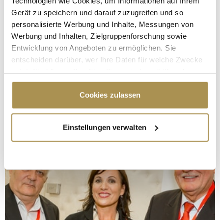
Technologien wie Cookies, um Informationen auf Ihrem
Gerät zu speichern und darauf zuzugreifen und so
personalisierte Werbung und Inhalte, Messungen von
Werbung und Inhalten, Zielgruppenforschung sowie
Entwicklung von Angeboten zu ermöglichen. Sie
entscheiden darüber, wer Ihre Daten für welche Zwecke
nutzt. Sie können Ihre Einwilligung jederzeit über die
Cookie-Erklärung oder durch Klicken auf das Privacy
Trigger Symbol ändern oder widerrufen
Cookies zulassen
Wenn Sie es erlauben, würden wir auch gerne:
Einstellungen verwalten
Informationen über Ihre geografische Lage
erfassen, welche bis auf einige Meter genau sein
können
Ihr Gerät durch aktives Scannen nach
bestimmten Merkmalen (Fingerprinting) identifizieren
Erfahren Sie mehr darüber, wie Ihre persönlichen Daten
verarbeitet werden, und legen Sie Ihre Präferenzen im
Abschnitt Einzelheiten
fest.