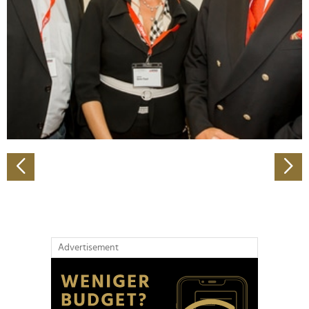
Wir verwenden Cookies, um Inhalte und Anzeigen zu
personalisieren, Funktionen für soziale Medien anbieten
zu können und die Zugriffe auf unsere Website zu
analysieren. Außerdem geben wir Informationen zu Ihrer
Verwendung unserer Website an unsere Partner für
soziale Medien, Werbung und Analysen weiter. Unsere
Partner führen diese Informationen möglicherweise mit
weiteren Daten zusammen, die Sie ihnen bereitgestellt
haben oder die sie im Rahmen Ihrer Nutzung der Dienste
gesammelt haben.
Advertisement