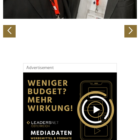
zu können und die Zugriffe auf unsere Website zu
analysieren. Außerdem geben wir Informationen zu Ihrer
Verwendung unserer Website an unsere Partner für
soziale Medien, Werbung und Analysen weiter. Unsere
Partner führen diese Informationen möglicherweise mit
weiteren Daten zusammen, die Sie ihnen bereitgestellt
haben oder die sie im Rahmen Ihrer Nutzung der Dienste
gesammelt haben.
Advertisement