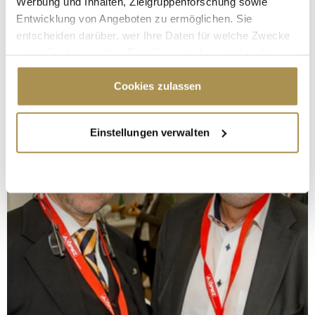
Werbung und Inhalten, Zielgruppenforschung sowie
Entwicklung von Angeboten zu ermöglichen. Sie
entscheiden darüber, wer Ihre Daten für welche Zwecke
nutzt. Sie können Ihre Einwilligung jederzeit über die
Cookie-Erklärung oder durch Klicken auf das Privacy
Trigger Symbol ändern oder widerrufen
Cookies zulassen
Wenn Sie es erlauben, würden wir auch gerne:
Einstellungen verwalten
Informationen über Ihre geografische Lage
erfassen, welche bis auf einige Meter genau sein
können
Ihr Gerät durch aktives Scannen nach
bestimmten Merkmalen (Fingerprinting) identifizieren
Erfahren Sie mehr darüber, wie Ihre persönlichen Daten
verarbeitet werden, und legen Sie Ihre Präferenzen im
Abschnitt Einzelheiten
fest.
Wir verwenden Cookies, um Inhalte und Anzeigen zu
personalisieren, Funktionen für soziale Medien anbieten