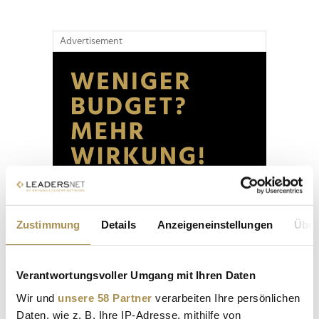
Advertisement
Zustimmung
Details
Anzeigeneinstellungen
Über
Verantwortungsvoller Umgang mit Ihren Daten
Wir und
unsere 58 Partner
verarbeiten Ihre persönlichen
Daten, wie z. B. Ihre IP-Adresse, mithilfe von