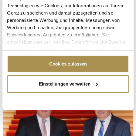
Technologien wie Cookies, um Informationen auf Ihrem
Gerät zu speichern und darauf zuzugreifen und so
personalisierte Werbung und Inhalte, Messungen von
Werbung und Inhalten, Zielgruppenforschung sowie
Entwicklung von Angeboten zu ermöglichen. Sie
entscheiden darüber, wer Ihre Daten für welche Zwecke
nutzt. Sie können Ihre Einwilligung jederzeit über die
Cookie-Erklärung oder durch Klicken auf das Privacy
Trigger Symbol ändern oder widerrufen
Cookies zulassen
Wenn Sie es erlauben, würden wir auch gerne:
Einstellungen verwalten
Informationen über Ihre geografische Lage
erfassen, welche bis auf einige Meter genau sein
können
Ihr Gerät durch aktives Scannen nach
bestimmten Merkmalen (Fingerprinting) identifizieren
Erfahren Sie mehr darüber, wie Ihre persönlichen Daten
verarbeitet werden, und legen Sie Ihre Präferenzen im