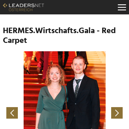
Zum
Inhalt
Zur
Fußzeilen-
Navigation
HERMES.Wirtschafts.Gala - Red
Zur
Carpet
Hauptnavigation