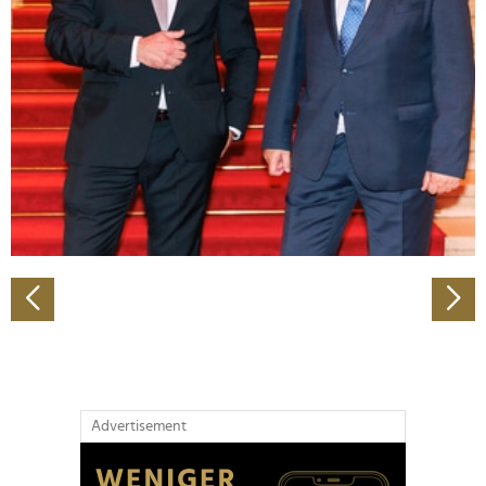
Abschnitt Einzelheiten
fest.
Wir verwenden Cookies, um Inhalte und Anzeigen zu
personalisieren, Funktionen für soziale Medien anbieten
zu können und die Zugriffe auf unsere Website zu
analysieren. Außerdem geben wir Informationen zu Ihrer
Verwendung unserer Website an unsere Partner für
soziale Medien, Werbung und Analysen weiter. Unsere
Partner führen diese Informationen möglicherweise mit
weiteren Daten zusammen, die Sie ihnen bereitgestellt
haben oder die sie im Rahmen Ihrer Nutzung der Dienste
gesammelt haben.
Advertisement