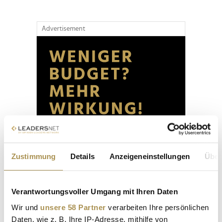
Advertisement
Zustimmung
Details
Anzeigeneinstellungen
Über
Verantwortungsvoller Umgang mit Ihren Daten
Wir und
unsere 58 Partner
verarbeiten Ihre persönlichen
Daten, wie z. B. Ihre IP-Adresse, mithilfe von