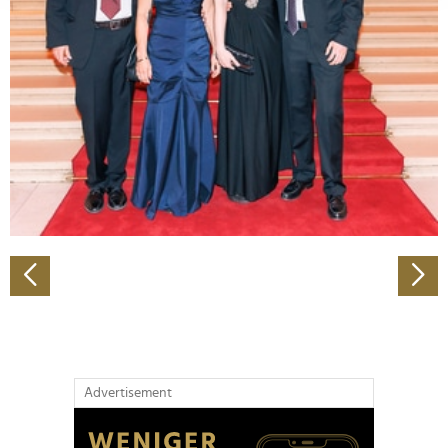
Abschnitt Einzelheiten
fest.
Wir verwenden Cookies, um Inhalte und Anzeigen zu
personalisieren, Funktionen für soziale Medien anbieten
zu können und die Zugriffe auf unsere Website zu
analysieren. Außerdem geben wir Informationen zu Ihrer
Verwendung unserer Website an unsere Partner für
soziale Medien, Werbung und Analysen weiter. Unsere
Partner führen diese Informationen möglicherweise mit
weiteren Daten zusammen, die Sie ihnen bereitgestellt
haben oder die sie im Rahmen Ihrer Nutzung der Dienste
gesammelt haben.
Advertisement