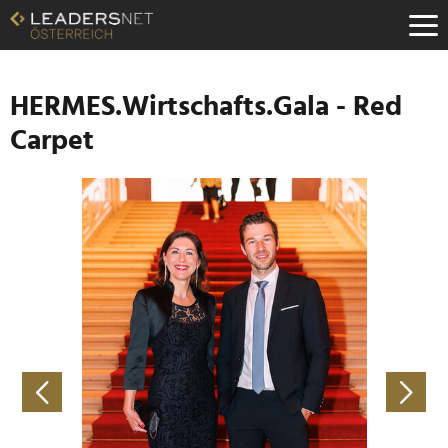
Zum
Inhalt
Zur
Fußzeilen-
Navigation
HERMES.Wirtschafts.Gala - Red
Zur
Carpet
Hauptnavigation