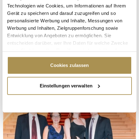
Technologien wie Cookies, um Informationen auf Ihrem
Gerät zu speichern und darauf zuzugreifen und so
personalisierte Werbung und Inhalte, Messungen von
Werbung und Inhalten, Zielgruppenforschung sowie
Entwicklung von Angeboten zu ermöglichen. Sie
entscheiden darüber, wer Ihre Daten für welche Zwecke
nutzt. Sie können Ihre Einwilligung jederzeit über die
Cookie-Erklärung oder durch Klicken auf das Privacy
Trigger Symbol ändern oder widerrufen
Cookies zulassen
Wenn Sie es erlauben, würden wir auch gerne:
Einstellungen verwalten
Informationen über Ihre geografische Lage
erfassen, welche bis auf einige Meter genau sein
können
Ihr Gerät durch aktives Scannen nach
bestimmten Merkmalen (Fingerprinting) identifizieren
Erfahren Sie mehr darüber, wie Ihre persönlichen Daten
verarbeitet werden, und legen Sie Ihre Präferenzen im