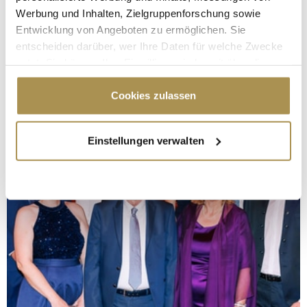
Werbung und Inhalten, Zielgruppenforschung sowie
Entwicklung von Angeboten zu ermöglichen. Sie
entscheiden darüber, wer Ihre Daten für welche Zwecke
nutzt. Sie können Ihre Einwilligung jederzeit über die
Cookie-Erklärung oder durch Klicken auf das Privacy
Trigger Symbol ändern oder widerrufen
Cookies zulassen
Wenn Sie es erlauben, würden wir auch gerne:
Einstellungen verwalten
Informationen über Ihre geografische Lage
erfassen, welche bis auf einige Meter genau sein
können
Ihr Gerät durch aktives Scannen nach
bestimmten Merkmalen (Fingerprinting) identifizieren
Erfahren Sie mehr darüber, wie Ihre persönlichen Daten
verarbeitet werden, und legen Sie Ihre Präferenzen im
Abschnitt Einzelheiten
fest.
Wir verwenden Cookies, um Inhalte und Anzeigen zu