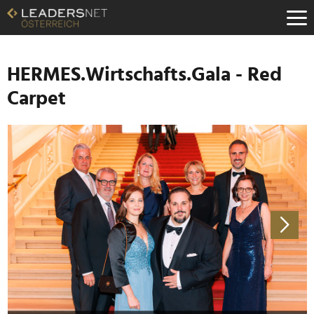
Zum
Inhalt
Zur
Fußzeilen-
Navigation
HERMES.Wirtschafts.Gala - Red
Zur
Carpet
Hauptnavigation