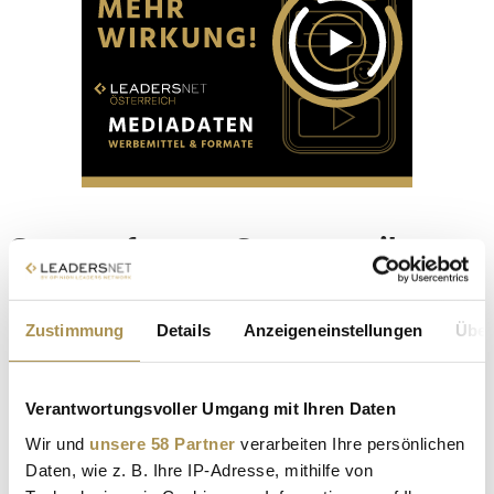
Sommerfest am Sonnenweiher
19. Juli 2026
Zustimmung
Details
Anzeigeneinstellungen
Über
Stadt:
Grafenwörth
Location:
Sonnenweiher-Areal
Ein Tag voller Genuss, Bewegung und Lebensgefühl am
Verantwortungsvoller Umgang mit Ihren Daten
Sonnenweiher
in Grafenwörth. Erleben Sie einen entspannten
Wir und
unsere 58 Partner
verarbeiten Ihre persönlichen
Sommertag mit regionalen Winzern, DJ-Musik, Kulinarik,
Familienprogramm, offenen Musterhäusern und vielem mehr.
Daten, wie z. B. Ihre IP-Adresse, mithilfe von