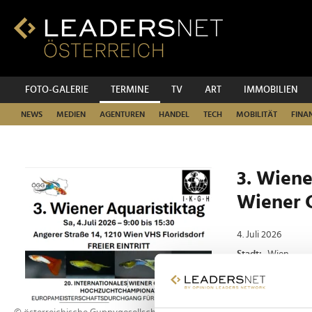
Zum
Inhalt
Zur
Fußzeilen-
Navigation
Zur
FOTO-GALERIE
TERMINE
TV
ART
IMMOBILIEN
Hauptnavigation
NEWS
MEDIEN
AGENTUREN
HANDEL
TECH
MOBILITÄT
FINA
3. Wiene
Wiener 
4. Juli 2026
Stadt:
Wien
Location:
VHS-Fl
Beim Wiener Gu
ganz Europa ihr