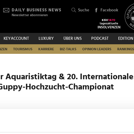
DAILY BUSINESS NEWS
Suche
Facebook
Newsletter abonnieren
KEYACCOUNT
LUXURY
ÜBER UNS
PODCAST
EDITION
SUCHEN
NZEN
TOURISMUS
KARRIERE
BIZ-TALKS
OPINION LEADERS
RANKINGS
r Aquaristiktag & 20. Internationale
Guppy-Hochzucht-Championat
oridsdorf
ppy-Championat 2026 präsentieren die besten Guppy-Hochzüch
e Tiere in mehr als 250 Schaubecken. Eine internationale Fachjury