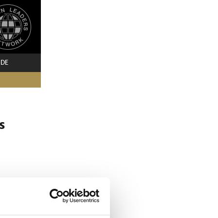
 DE
s
ter aus
 kürt die