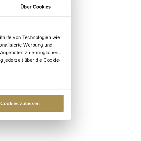
Über Cookies
t den
eite.
ithilfe von Technologien wie
onalisierte Werbung und
d und
 Angeboten zu ermöglichen.
rtung
g jederzeit über die Cookie-
hzüchter
ner EM-
au sein können
zieren
Cookies zulassen
hre Präferenzen im
Abschnitt
 Medien anbieten zu können
hrer Verwendung unserer