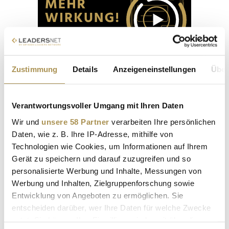
Zustimmung
Details
Anzeigeneinstellungen
Über
Verantwortungsvoller Umgang mit Ihren Daten
Premiere "Ein Käfig voller Narren"
Wir und
unsere 58 Partner
verarbeiten Ihre persönlichen
in Mörbisch
Daten, wie z. B. Ihre IP-Adresse, mithilfe von
Technologien wie Cookies, um Informationen auf Ihrem
16. Juli 2026
Gerät zu speichern und darauf zuzugreifen und so
personalisierte Werbung und Inhalte, Messungen von
Stadt:
Mörbisch
Location:
Seebühne Mörbisch
Werbung und Inhalten, Zielgruppenforschung sowie
Entwicklung von Angeboten zu ermöglichen. Sie
Bei der Premiere von "Ein Käfig voller Narren" bei den
entscheiden darüber, wer Ihre Daten für welche Zwecke
Seefestspielen Mörbisch 2026 wird der Auftakt der
nutzt. Sie können Ihre Einwilligung jederzeit über die
Festspielsaison mit einer schwungvollen und emotionalen