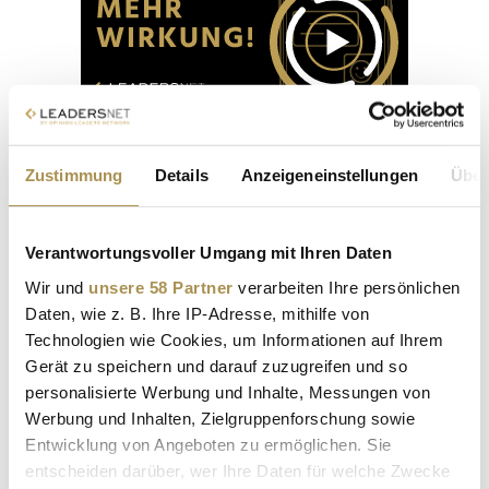
Zustimmung
Details
Anzeigeneinstellungen
Über
Sphinx Sommerfest 2026
Verantwortungsvoller Umgang mit Ihren Daten
Wir und
unsere 58 Partner
verarbeiten Ihre persönlichen
18. Juni 2026
Daten, wie z. B. Ihre IP-Adresse, mithilfe von
Stadt:
Wien
Technologien wie Cookies, um Informationen auf Ihrem
Location:
Sphinx HQ
Gerät zu speichern und darauf zuzugreifen und so
personalisierte Werbung und Inhalte, Messungen von
Das Sphinx Sommerfest 2026 findet am 18. Juni auf der
Dachterrasse des Sphinx HQ in Wien statt und lädt zu einem
Werbung und Inhalten, Zielgruppenforschung sowie
sommerlichen Abend mit Getränken, kulinarischem Angebot
Entwicklung von Angeboten zu ermöglichen. Sie
und Live-Musik in entspannter Atmosphäre ein. Im
entscheiden darüber, wer Ihre Daten für welche Zwecke
Mittelpunkt stehen Begegnung, Austausch und ein