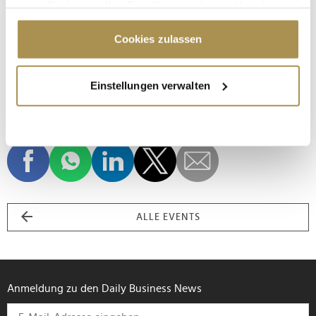
nutzt. Sie können Ihre Einwilligung jederzeit über die
gemeinsamer Ausblick auf die kommenden Jahre über den
Cookie-Erklärung oder durch Klicken auf das Privacy
Dächern der Stadt.
Trigger Symbol ändern oder widerrufen
Cookies zulassen
Wenn Sie es erlauben, würden wir auch gerne:
Einstellungen verwalten
TEILNAHME NUR MIT EINLADUNG!
Informationen über Ihre geografische Lage
erfassen, welche bis auf einige Meter genau sein
können
Ihr Gerät durch aktives Scannen nach
bestimmten Merkmalen (Fingerprinting) identifizieren
Erfahren Sie mehr darüber, wie Ihre persönlichen Daten
verarbeitet werden, und legen Sie Ihre Präferenzen im
Abschnitt Einzelheiten
fest.
ALLE EVENTS
Wir verwenden Cookies, um Inhalte und Anzeigen zu
personalisieren, Funktionen für soziale Medien anbieten
zu können und die Zugriffe auf unsere Website zu
Anmeldung zu den Daily Business News
analysieren. Außerdem geben wir Informationen zu Ihrer
Verwendung unserer Website an unsere Partner für