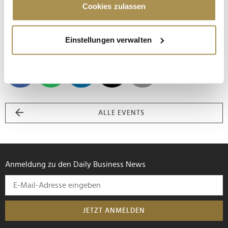
Trigger Symbol ändern oder widerrufen
Cookies zulassen
NUR MIT EINLADUNG!
Wenn Sie es erlauben, würden wir auch gerne:
Einstellungen verwalten
Informationen über Ihre geografische Lage
erfassen, welche bis auf einige Meter genau sein
können
Ihr Gerät durch aktives Scannen nach
bestimmten Merkmalen (Fingerprinting) identifizieren
Erfahren Sie mehr darüber, wie Ihre persönlichen Daten
ALLE EVENTS
verarbeitet werden, und legen Sie Ihre Präferenzen im
Abschnitt Einzelheiten
fest.
Wir verwenden Cookies, um Inhalte und Anzeigen zu
Anmeldung zu den Daily Business News
personalisieren, Funktionen für soziale Medien anbieten
zu können und die Zugriffe auf unsere Website zu
analysieren. Außerdem geben wir Informationen zu Ihrer
Verwendung unserer Website an unsere Partner für
JETZT ANMELDEN
soziale Medien, Werbung und Analysen weiter. Unsere