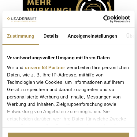
Zustimmung
Details
Anzeigeneinstellungen
Über
Verantwortungsvoller Umgang mit Ihren Daten
Wir und
unsere 58 Partner
verarbeiten Ihre persönlichen
Staatspreis Marketing 2026
Daten, wie z. B. Ihre IP-Adresse, mithilfe von
Technologien wie Cookies, um Informationen auf Ihrem
8. Juni 2026
Gerät zu speichern und darauf zuzugreifen und so
Stadt:
Wien
personalisierte Werbung und Inhalte, Messungen von
Location:
stage 3
Werbung und Inhalten, Zielgruppenforschung sowie
Das Bundesministerium für Arbeit und Wirtschaft, honoriert
Entwicklung von Angeboten zu ermöglichen. Sie
wieder besonders innovative und nachhaltige Leistungen im
entscheiden darüber, wer Ihre Daten für welche Zwecke
Bereich
Marketing
und verleiht am 08. Juni 2026 die
nutzt. Sie können Ihre Einwilligung jederzeit über die
begehrteste Branchen-Auszeichnung Österreichs: den
Cookie-Erklärung oder durch Klicken auf das Privacy
Staatspreis
Marketing
!