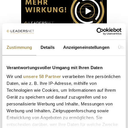
Zustimmung
Details
Anzeigeneinstellungen
Über
Albert & Tina
Verantwortungsvoller Umgang mit Ihren Daten
Wir und
unsere 58 Partner
verarbeiten Ihre persönlichen
3. Juni 2026
Daten, wie z. B. Ihre IP-Adresse, mithilfe von
Stadt:
Wien
Technologien wie Cookies, um Informationen auf Ihrem
Location:
Albertina Wien
Gerät zu speichern und darauf zuzugreifen und so
Auch dieses Jahr trifft man sich nach der Arbeit auf Wiens
personalisierte Werbung und Inhalte, Messungen von
schönster Terrasse, um sommerliche Drinks mit Blick auf die
Werbung und Inhalten, Zielgruppenforschung sowie
Wiener Staatsoper, zwischen dem Albertina Museum und dem
Entwicklung von Angeboten zu ermöglichen. Sie
Burggarten zu genießen.
entscheiden darüber, wer Ihre Daten für welche Zwecke