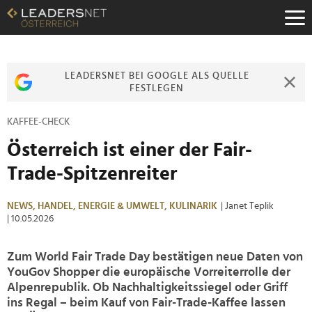
Zum
Inhalt
Zur
Fußzeilen-
Navigation
LEADERSNET BEI GOOGLE ALS QUELLE
Zur
FESTLEGEN
Hauptnavigation
KAFFEE-CHECK
Österreich ist einer der Fair-
Trade-Spitzenreiter
NEWS,
HANDEL,
ENERGIE & UMWELT,
KULINARIK
| Janet Teplik
| 10.05.2026
Zum World Fair Trade Day bestätigen neue Daten von
YouGov Shopper die europäische Vorreiterrolle der
Alpenrepublik. Ob Nachhaltigkeitssiegel oder Griff
ins Regal – beim Kauf von Fair-Trade-Kaffee lassen