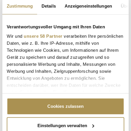
Zustimmung
Details
Anzeigeneinstellungen
Über
* Pflichtfelder.
ABSENDEN
Verantwortungsvoller Umgang mit Ihren Daten
LEADERSNET.TV
Wir und
unsere 58 Partner
verarbeiten Ihre persönlichen
Daten, wie z. B. Ihre IP-Adresse, mithilfe von
Technologien wie Cookies, um Informationen auf Ihrem
LAUTSCHALTEN
Gerät zu speichern und darauf zuzugreifen und so
personalisierte Werbung und Inhalte, Messungen von
Werbung und Inhalten, Zielgruppenforschung sowie
Entwicklung von Angeboten zu ermöglichen. Sie
entscheiden darüber, wer Ihre Daten für welche Zwecke
nutzt. Sie können Ihre Einwilligung jederzeit über die
Cookie-Erklärung oder durch Klicken auf das Privacy
Trigger Symbol ändern oder widerrufen
Cookies zulassen
Wenn Sie es erlauben, würden wir auch gerne:
Peter & Paul - "Wald, Wild und Wirtschaft –
Einstellungen verwalten
Verantwortung für die Zukunft"
Informationen über Ihre geografische Lage