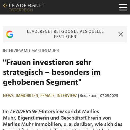
Zum
Inhalt
Zur
Fußzeilen-
Navigation
LEADERSNET BEI GOOGLE ALS QUELLE
Zur
FESTLEGEN
Hauptnavigation
INTERVIEW MIT MARLIES MUHR
"Frauen investieren sehr
strategisch – besonders im
gehobenen Segment"
NEWS,
IMMOBILIEN,
FEMALE,
INTERVIEW
| Redaktion
| 07.05.2025
Im
LEADERSNET
-Interview spricht Marlies
Muhr, Eigentümerin und Geschäftsführerin von
Marlies Muhr Immobilien, u. a. darüber, wie sich das