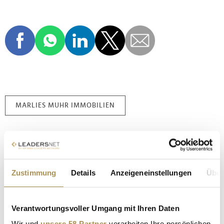
MARLIES MUHR IMMOBILIEN
Kommentar veröffentlichen
Autor:
*
Zustimmung
Details
Anzeigeneinstellungen
Über
Kommentar:
*
Verantwortungsvoller Umgang mit Ihren Daten
Wir und
unsere 58 Partner
verarbeiten Ihre persönlichen