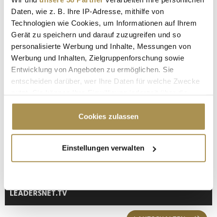
Daten, wie z. B. Ihre IP-Adresse, mithilfe von
Technologien wie Cookies, um Informationen auf Ihrem
Gerät zu speichern und darauf zuzugreifen und so
personalisierte Werbung und Inhalte, Messungen von
Werbung und Inhalten, Zielgruppenforschung sowie
Sicherheitscode bestätigen:
*
Entwicklung von Angeboten zu ermöglichen. Sie
entscheiden darüber, wer Ihre Daten für welche Zwecke
nutzt. Sie können Ihre Einwilligung jederzeit über die
Cookie-Erklärung oder durch Klicken auf das Privacy
Trigger Symbol ändern oder widerrufen
Cookies zulassen
Wenn Sie es erlauben, würden wir auch gerne:
Einstellungen verwalten
Informationen über Ihre geografische Lage
* Pflichtfelder.
ABSENDEN
erfassen, welche bis auf einige Meter genau sein
können
Ihr Gerät durch aktives Scannen nach
LEADERSNET.TV
bestimmten Merkmalen (Fingerprinting) identifizieren
Erfahren Sie mehr darüber, wie Ihre persönlichen Daten