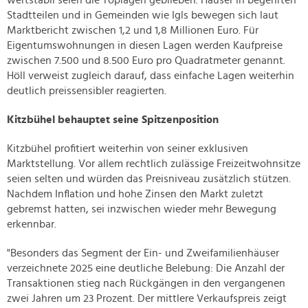
wertstabil seien die Toplagen geblieben. Häuser in begehrten
Stadtteilen und in Gemeinden wie Igls bewegen sich laut
Marktbericht zwischen 1,2 und 1,8 Millionen Euro. Für
Eigentumswohnungen in diesen Lagen werden Kaufpreise
zwischen 7.500 und 8.500 Euro pro Quadratmeter genannt.
Höll verweist zugleich darauf, dass einfache Lagen weiterhin
deutlich preissensibler reagierten.
Kitzbühel behauptet seine Spitzenposition
Kitzbühel profitiert weiterhin von seiner exklusiven
Marktstellung. Vor allem rechtlich zulässige Freizeitwohnsitze
seien selten und würden das Preisniveau zusätzlich stützen.
Nachdem Inflation und hohe Zinsen den Markt zuletzt
gebremst hatten, sei inzwischen wieder mehr Bewegung
erkennbar.
"Besonders das Segment der Ein- und Zweifamilienhäuser
verzeichnete 2025 eine deutliche Belebung: Die Anzahl der
Transaktionen stieg nach Rückgängen in den vergangenen
zwei Jahren um 23 Prozent. Der mittlere Verkaufspreis zeigt