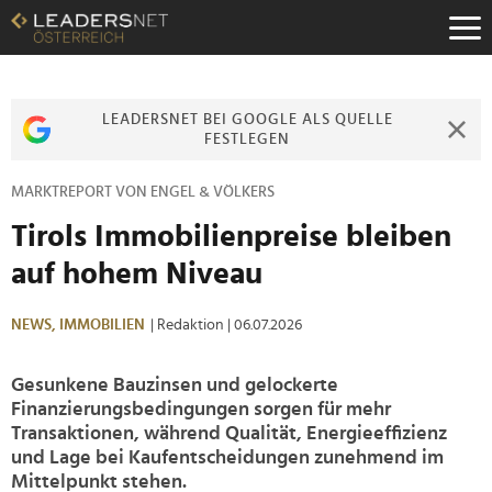
Zum
Inhalt
Zur
Fußzeilen-
Navigation
LEADERSNET BEI GOOGLE ALS QUELLE
Zur
FESTLEGEN
Hauptnavigation
MARKTREPORT VON ENGEL & VÖLKERS
Tirols Immobilienpreise bleiben
auf hohem Niveau
NEWS,
IMMOBILIEN
| Redaktion
| 06.07.2026
Gesunkene Bauzinsen und gelockerte
Finanzierungsbedingungen sorgen für mehr
Transaktionen, während Qualität, Energieeffizienz
und Lage bei Kaufentscheidungen zunehmend im
Mittelpunkt stehen.