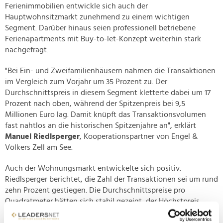
Ferienimmobilien entwickle sich auch der
Hauptwohnsitzmarkt zunehmend zu einem wichtigen
Segment. Darüber hinaus seien professionell betriebene
Ferienapartments mit Buy-to-let-Konzept weiterhin stark
nachgefragt.
"Bei Ein- und Zweifamilienhäusern nahmen die Transaktionen
im Vergleich zum Vorjahr um 35 Prozent zu. Der
Durchschnittspreis in diesem Segment kletterte dabei um 17
Prozent nach oben, während der Spitzenpreis bei 9,5
Millionen Euro lag. Damit knüpft das Transaktionsvolumen
fast nahtlos an die historischen Spitzenjahre an", erklärt
Manuel Riedlsperger
, Kooperationspartner von Engel &
Völkers Zell am See.
Auch der Wohnungsmarkt entwickelte sich positiv.
Riedlsperger berichtet, die Zahl der Transaktionen sei um rund
zehn Prozent gestiegen. Die Durchschnittspreise pro
Quadratmeter hätten sich stabil gezeigt, der Höchstpreis
habe 2025 bei 12.789 Euro pro Quadratmeter gelegen.