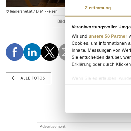
Zustimmung
© leadersnet.at / D. Mikkelsen
Verantwortungsvoller Umgan
Wir und
unsere 58 Partner
v
Cookies, um Informationen a
Inhalte, Messungen von Werb
Sie entscheiden darüber, wer
Erklärung oder durch Klicken
Wenn Sie es erlauben, würde
ALLE FOTOS
Informationen über Ih
Ihr Gerät durch aktiv
Erfahren Sie mehr darüber, w
Einzelheiten
fest.
Wir verwenden Cookies, um I
Advertisement
und die Zugriffe auf unsere 