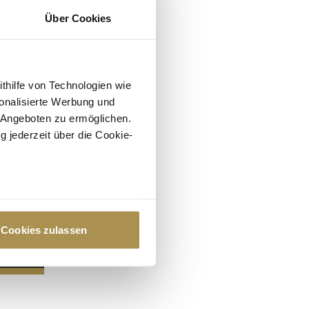
Über Cookies
ithilfe von Technologien wie
onalisierte Werbung und
 Angeboten zu ermöglichen.
g jederzeit über die Cookie-
au sein können
zieren
Cookies zulassen
hre Präferenzen im
Abschnitt
 Medien anbieten zu können
hrer Verwendung unserer