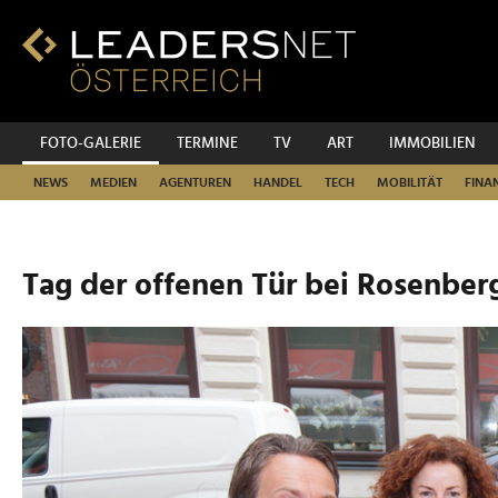
Zum
Inhalt
Zur
Fußzeilen-
Navigation
Zur
FOTO-GALERIE
TERMINE
TV
ART
IMMOBILIEN
Hauptnavigation
NEWS
MEDIEN
AGENTUREN
HANDEL
TECH
MOBILITÄT
FINA
Tag der offenen Tür bei Rosenber