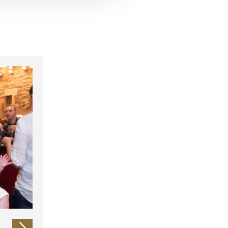
 führen diese Informationen
ie im Rahmen Ihrer Nutzung