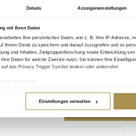
Details
Anzeigeneinstellungen
g mit Ihren Daten
erarbeiten Ihre persönlichen Daten, wie z. B. Ihre IP-Adresse, m
Advertisement
uf Ihrem Gerät zu speichern und darauf zuzugreifen und so pers
ung und Inhalten, Zielgruppenforschung sowie Entwicklung von
 Ihre Daten für welche Zwecke nutzt. Sie können Ihre Einwilligun
 auf das Privacy Trigger Symbol ändern oder widerrufen
n wir auch gerne:
re geografische Lage erfassen, welche bis auf einige Meter gen
es Scannen nach bestimmten Merkmalen (Fingerprinting) identifi
Einstellungen verwalten
ie Ihre persönlichen Daten verarbeitet werden, und legen Sie I
nhalte und Anzeigen zu personalisieren, Funktionen für soziale
Website zu analysieren. Außerdem geben wir Informationen zu I