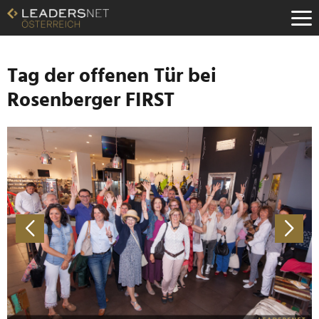
Zum
Inhalt
Zur
Fußzeilen-
Navigation
Tag der offenen Tür bei
Zur
Rosenberger FIRST
Hauptnavigation