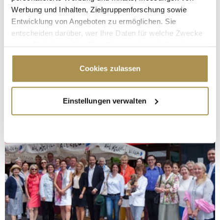
Werbung und Inhalten, Zielgruppenforschung sowie
Entwicklung von Angeboten zu ermöglichen. Sie
entscheiden darüber, wer Ihre Daten für welche Zwecke
nutzt. Sie können Ihre Einwilligung jederzeit über die
Cookie-Erklärung oder durch Klicken auf das Privacy
Trigger Symbol ändern oder widerrufen
Cookies zulassen
Wenn Sie es erlauben, würden wir auch gerne:
Einstellungen verwalten
Informationen über Ihre geografische Lage
erfassen, welche bis auf einige Meter genau sein
können
Ihr Gerät durch aktives Scannen nach
bestimmten Merkmalen (Fingerprinting) identifizieren
Erfahren Sie mehr darüber, wie Ihre persönlichen Daten
verarbeitet werden, und legen Sie Ihre Präferenzen im
Abschnitt Einzelheiten
fest.
Wir verwenden Cookies, um Inhalte und Anzeigen zu