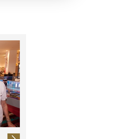
 führen diese Informationen
ie im Rahmen Ihrer Nutzung