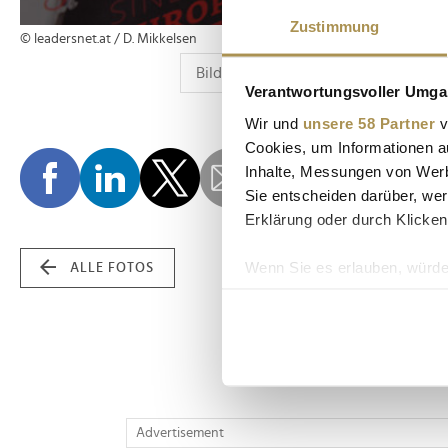
Zustimmung
© leadersnet.at / D. Mikkelsen
Verantwortungsvoller Umgan
Wir und
unsere 58 Partner
v
Cookies, um Informationen a
Inhalte, Messungen von Werb
Sie entscheiden darüber, wer
Erklärung oder durch Klicken
Wenn Sie es erlauben, würde
ALLE FOTOS
Informationen über Ih
Ihr Gerät durch aktiv
Erfahren Sie mehr darüber, w
Einzelheiten
fest.
Wir verwenden Cookies, um I
Advertisement
und die Zugriffe auf unsere 