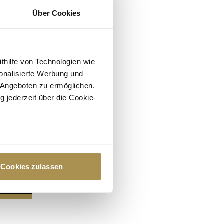
Über Cookies
ithilfe von Technologien wie
onalisierte Werbung und
 Angeboten zu ermöglichen.
g jederzeit über die Cookie-
au sein können
zieren
Cookies zulassen
hre Präferenzen im
Abschnitt
 Medien anbieten zu können
hrer Verwendung unserer