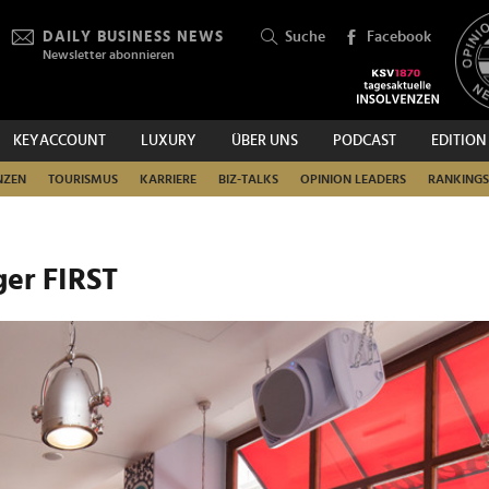
DAILY BUSINESS NEWS
Suche
Facebook
Newsletter abonnieren
KEYACCOUNT
LUXURY
ÜBER UNS
PODCAST
EDITION
SUCHEN
NZEN
TOURISMUS
KARRIERE
BIZ-TALKS
OPINION LEADERS
RANKINGS
ger FIRST