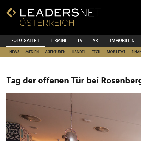
Zum
Inhalt
Zur
Fußzeilen-
Navigation
Zur
FOTO-GALERIE
TERMINE
TV
ART
IMMOBILIEN
Hauptnavigation
NEWS
MEDIEN
AGENTUREN
HANDEL
TECH
MOBILITÄT
FINA
Tag der offenen Tür bei Rosenber