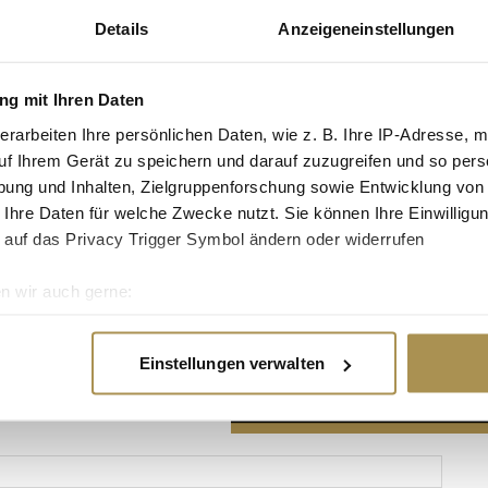
Details
Anzeigeneinstellungen
g mit Ihren Daten
erarbeiten Ihre persönlichen Daten, wie z. B. Ihre IP-Adresse, m
Advertisement
uf Ihrem Gerät zu speichern und darauf zuzugreifen und so pers
ung und Inhalten, Zielgruppenforschung sowie Entwicklung von
 Ihre Daten für welche Zwecke nutzt. Sie können Ihre Einwilligun
 auf das Privacy Trigger Symbol ändern oder widerrufen
n wir auch gerne:
re geografische Lage erfassen, welche bis auf einige Meter gen
es Scannen nach bestimmten Merkmalen (Fingerprinting) identifi
Einstellungen verwalten
ie Ihre persönlichen Daten verarbeitet werden, und legen Sie I
nhalte und Anzeigen zu personalisieren, Funktionen für soziale
Website zu analysieren. Außerdem geben wir Informationen zu I