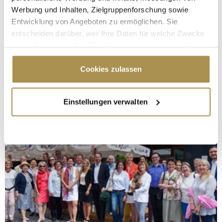
Werbung und Inhalten, Zielgruppenforschung sowie
Entwicklung von Angeboten zu ermöglichen. Sie
entscheiden darüber, wer Ihre Daten für welche Zwecke
nutzt. Sie können Ihre Einwilligung jederzeit über die
Cookie-Erklärung oder durch Klicken auf das Privacy
Trigger Symbol ändern oder widerrufen
Cookies zulassen
Wenn Sie es erlauben, würden wir auch gerne:
Einstellungen verwalten
Informationen über Ihre geografische Lage
erfassen, welche bis auf einige Meter genau sein
können
Ihr Gerät durch aktives Scannen nach
bestimmten Merkmalen (Fingerprinting) identifizieren
Erfahren Sie mehr darüber, wie Ihre persönlichen Daten
verarbeitet werden, und legen Sie Ihre Präferenzen im
Abschnitt Einzelheiten
fest.
Wir verwenden Cookies, um Inhalte und Anzeigen zu