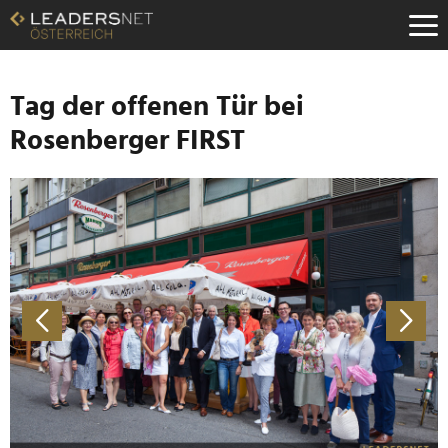
Zum
Inhalt
Zur
Fußzeilen-
Navigation
Tag der offenen Tür bei
Zur
Rosenberger FIRST
Hauptnavigation