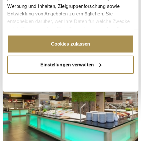
Werbung und Inhalten, Zielgruppenforschung sowie
Entwicklung von Angeboten zu ermöglichen. Sie
entscheiden darüber, wer Ihre Daten für welche Zwecke
nutzt. Sie können Ihre Einwilligung jederzeit über die
Cookie-Erklärung oder durch Klicken auf das Privacy
Trigger Symbol ändern oder widerrufen
Cookies zulassen
Wenn Sie es erlauben, würden wir auch gerne:
Einstellungen verwalten
Informationen über Ihre geografische Lage
erfassen, welche bis auf einige Meter genau sein
können
Ihr Gerät durch aktives Scannen nach
bestimmten Merkmalen (Fingerprinting) identifizieren
Erfahren Sie mehr darüber, wie Ihre persönlichen Daten
verarbeitet werden, und legen Sie Ihre Präferenzen im
Abschnitt Einzelheiten
fest.
Wir verwenden Cookies, um Inhalte und Anzeigen zu