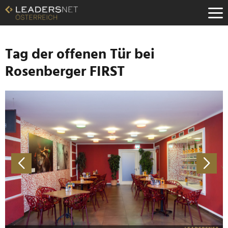
Zum
Inhalt
Zur
Fußzeilen-
Navigation
Tag der offenen Tür bei
Zur
Rosenberger FIRST
Hauptnavigation