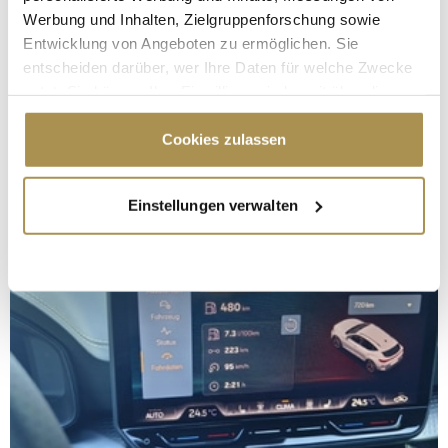
Werbung und Inhalten, Zielgruppenforschung sowie
Entwicklung von Angeboten zu ermöglichen. Sie
entscheiden darüber, wer Ihre Daten für welche Zwecke
nutzt. Sie können Ihre Einwilligung jederzeit über die
Cookie-Erklärung oder durch Klicken auf das Privacy
Trigger Symbol ändern oder widerrufen
Cookies zulassen
Wenn Sie es erlauben, würden wir auch gerne:
Einstellungen verwalten
Informationen über Ihre geografische Lage
erfassen, welche bis auf einige Meter genau sein
können
Ihr Gerät durch aktives Scannen nach
bestimmten Merkmalen (Fingerprinting) identifizieren
Erfahren Sie mehr darüber, wie Ihre persönlichen Daten
verarbeitet werden, und legen Sie Ihre Präferenzen im
Abschnitt Einzelheiten
fest.
Wir verwenden Cookies, um Inhalte und Anzeigen zu