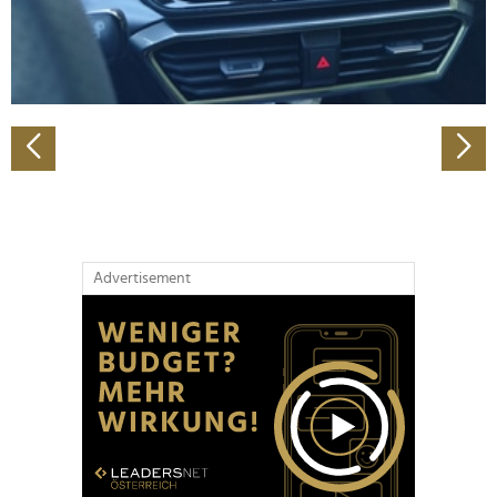
personalisieren, Funktionen für soziale Medien anbieten
zu können und die Zugriffe auf unsere Website zu
analysieren. Außerdem geben wir Informationen zu Ihrer
Verwendung unserer Website an unsere Partner für
soziale Medien, Werbung und Analysen weiter. Unsere
Partner führen diese Informationen möglicherweise mit
weiteren Daten zusammen, die Sie ihnen bereitgestellt
haben oder die sie im Rahmen Ihrer Nutzung der Dienste
gesammelt haben.
Advertisement