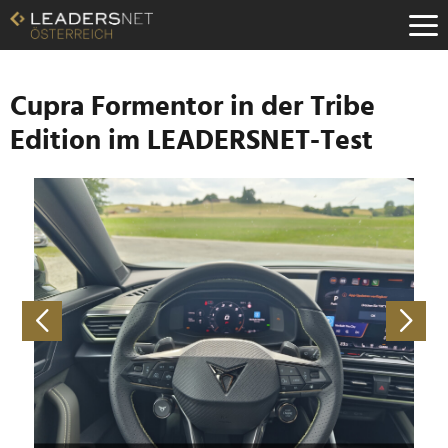
Zum
Inhalt
Zur
Fußzeilen-
Navigation
Cupra Formentor in der Tribe
Zur
Edition im LEADERSNET-Test
Hauptnavigation