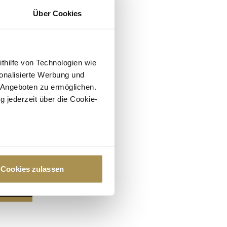
Über Cookies
ithilfe von Technologien wie
onalisierte Werbung und
 Angeboten zu ermöglichen.
g jederzeit über die Cookie-
au sein können
zieren
Cookies zulassen
hre Präferenzen im
Abschnitt
 Medien anbieten zu können
hrer Verwendung unserer