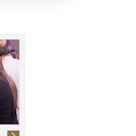
 führen diese Informationen
ie im Rahmen Ihrer Nutzung