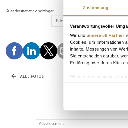
Zustimmung
© leadersnet.at / c.holzinger
Verantwortungsvoller Umgan
Wir und
unsere 58 Partner
v
Cookies, um Informationen a
Inhalte, Messungen von Werb
Sie entscheiden darüber, wer
Erklärung oder durch Klicken
Wenn Sie es erlauben, würde
ALLE FOTOS
Informationen über Ih
Ihr Gerät durch aktiv
Erfahren Sie mehr darüber, w
Einzelheiten
fest.
Wir verwenden Cookies, um I
Advertisement
und die Zugriffe auf unsere 