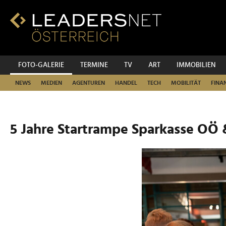
Zum
Inhalt
Zur
Fußzeilen-
Navigation
Zur
FOTO-GALERIE
TERMINE
TV
ART
IMMOBILIEN
Hauptnavigation
NEWS
MEDIEN
AGENTUREN
HANDEL
TECH
MOBILITÄT
FINA
5 Jahre Startrampe Sparkasse OÖ 