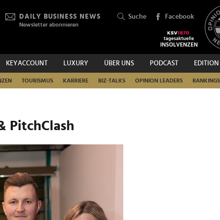
DAILY BUSINESS NEWS
Suche
Facebook
Newsletter abonnieren
KEYACCOUNT
LUXURY
ÜBER UNS
PODCAST
EDITION
SUCHEN
NZEN
TOURISMUS
KARRIERE
BIZ-TALKS
OPINION LEADERS
RANKINGS
& PitchClash