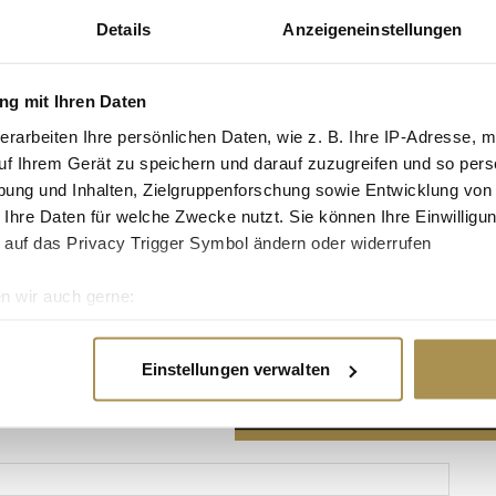
Details
Anzeigeneinstellungen
g mit Ihren Daten
erarbeiten Ihre persönlichen Daten, wie z. B. Ihre IP-Adresse, m
Advertisement
uf Ihrem Gerät zu speichern und darauf zuzugreifen und so pers
ung und Inhalten, Zielgruppenforschung sowie Entwicklung von
 Ihre Daten für welche Zwecke nutzt. Sie können Ihre Einwilligun
 auf das Privacy Trigger Symbol ändern oder widerrufen
n wir auch gerne:
re geografische Lage erfassen, welche bis auf einige Meter gen
es Scannen nach bestimmten Merkmalen (Fingerprinting) identifi
Einstellungen verwalten
ie Ihre persönlichen Daten verarbeitet werden, und legen Sie I
nhalte und Anzeigen zu personalisieren, Funktionen für soziale
Website zu analysieren. Außerdem geben wir Informationen zu I