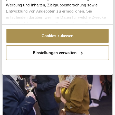
Werbung und Inhalten, Zielgruppenforschung sowie
Entwicklung von Angeboten zu ermöglichen. Sie
entscheiden darüber, wer Ihre Daten für welche Zwecke
nutzt. Sie können Ihre Einwilligung jederzeit über die
Cookie-Erklärung oder durch Klicken auf das Privacy
Trigger Symbol ändern oder widerrufen
Cookies zulassen
Wenn Sie es erlauben, würden wir auch gerne:
Einstellungen verwalten
Informationen über Ihre geografische Lage
erfassen, welche bis auf einige Meter genau sein
können
Ihr Gerät durch aktives Scannen nach
bestimmten Merkmalen (Fingerprinting) identifizieren
Erfahren Sie mehr darüber, wie Ihre persönlichen Daten
verarbeitet werden, und legen Sie Ihre Präferenzen im
Abschnitt Einzelheiten
fest.
Wir verwenden Cookies, um Inhalte und Anzeigen zu