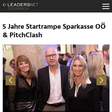
Zum
Inhalt
Zur
Fußzeilen-
Navigation
5 Jahre Startrampe Sparkasse OÖ
Zur
& PitchClash
Hauptnavigation