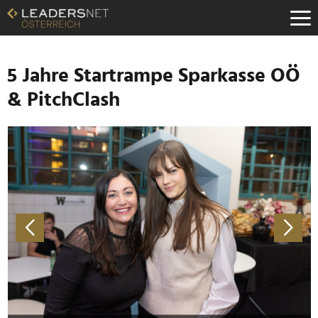
Zum
Inhalt
Zur
Fußzeilen-
Navigation
5 Jahre Startrampe Sparkasse OÖ
Zur
& PitchClash
Hauptnavigation