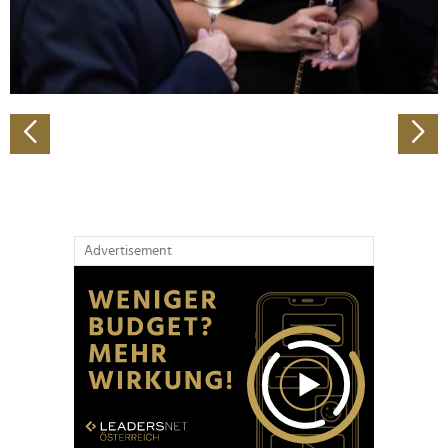
personalisieren, Funktionen für soziale Medien anbieten
zu können und die Zugriffe auf unsere Website zu
analysieren. Außerdem geben wir Informationen zu Ihrer
Verwendung unserer Website an unsere Partner für
soziale Medien, Werbung und Analysen weiter. Unsere
Partner führen diese Informationen möglicherweise mit
weiteren Daten zusammen, die Sie ihnen bereitgestellt
haben oder die sie im Rahmen Ihrer Nutzung der Dienste
gesammelt haben.
Advertisement