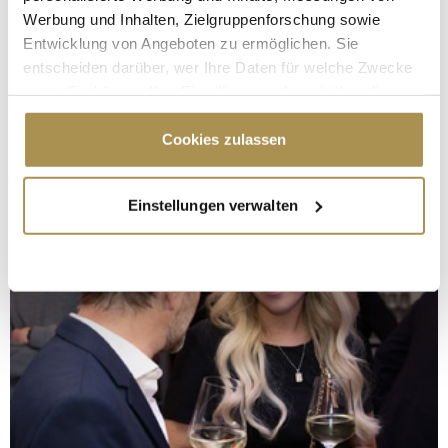
Werbung und Inhalten, Zielgruppenforschung sowie
Entwicklung von Angeboten zu ermöglichen. Sie
entscheiden darüber, wer Ihre Daten für welche Zwecke
nutzt. Sie können Ihre Einwilligung jederzeit über die
Cookie-Erklärung oder durch Klicken auf das Privacy
Trigger Symbol ändern oder widerrufen
Cookies zulassen
Wenn Sie es erlauben, würden wir auch gerne:
Einstellungen verwalten
Informationen über Ihre geografische Lage
erfassen, welche bis auf einige Meter genau sein
können
Ihr Gerät durch aktives Scannen nach
bestimmten Merkmalen (Fingerprinting) identifizieren
Erfahren Sie mehr darüber, wie Ihre persönlichen Daten
verarbeitet werden, und legen Sie Ihre Präferenzen im
Abschnitt Einzelheiten
fest.
Wir verwenden Cookies, um Inhalte und Anzeigen zu