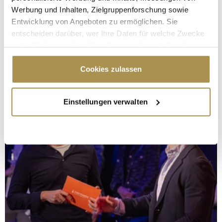
Werbung und Inhalten, Zielgruppenforschung sowie
Entwicklung von Angeboten zu ermöglichen. Sie
entscheiden darüber, wer Ihre Daten für welche Zwecke
nutzt. Sie können Ihre Einwilligung jederzeit über die
Cookie-Erklärung oder durch Klicken auf das Privacy
Trigger Symbol ändern oder widerrufen
Cookies zulassen
Wenn Sie es erlauben, würden wir auch gerne:
Einstellungen verwalten
Informationen über Ihre geografische Lage
erfassen, welche bis auf einige Meter genau sein
können
Ihr Gerät durch aktives Scannen nach
bestimmten Merkmalen (Fingerprinting) identifizieren
Erfahren Sie mehr darüber, wie Ihre persönlichen Daten
verarbeitet werden, und legen Sie Ihre Präferenzen im
Abschnitt Einzelheiten
fest.
Wir verwenden Cookies, um Inhalte und Anzeigen zu