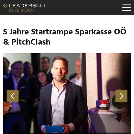
Zum
Inhalt
Zur
Fußzeilen-
Navigation
5 Jahre Startrampe Sparkasse OÖ
Zur
& PitchClash
Hauptnavigation