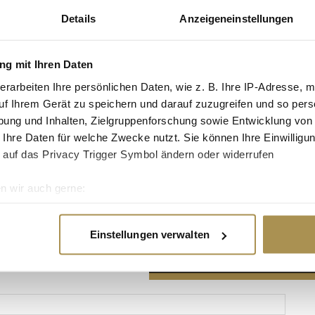
Details
Anzeigeneinstellungen
g mit Ihren Daten
erarbeiten Ihre persönlichen Daten, wie z. B. Ihre IP-Adresse, m
Advertisement
uf Ihrem Gerät zu speichern und darauf zuzugreifen und so pers
ung und Inhalten, Zielgruppenforschung sowie Entwicklung von
 Ihre Daten für welche Zwecke nutzt. Sie können Ihre Einwilligun
 auf das Privacy Trigger Symbol ändern oder widerrufen
n wir auch gerne:
re geografische Lage erfassen, welche bis auf einige Meter gen
es Scannen nach bestimmten Merkmalen (Fingerprinting) identifi
Einstellungen verwalten
ie Ihre persönlichen Daten verarbeitet werden, und legen Sie I
nhalte und Anzeigen zu personalisieren, Funktionen für soziale
Website zu analysieren. Außerdem geben wir Informationen zu I