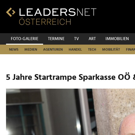
Zum
Inhalt
Zur
Fußzeilen-
Navigation
Zur
FOTO-GALERIE
TERMINE
TV
ART
IMMOBILIEN
Hauptnavigation
NEWS
MEDIEN
AGENTUREN
HANDEL
TECH
MOBILITÄT
FINA
5 Jahre Startrampe Sparkasse OÖ 