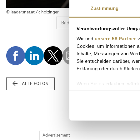
Zustimmung
© leadersnet.at / c.holzinger
Verantwortungsvoller Umgan
Wir und
unsere 58 Partner
v
Cookies, um Informationen a
Inhalte, Messungen von Werb
Sie entscheiden darüber, wer
Erklärung oder durch Klicken
Wenn Sie es erlauben, würde
ALLE FOTOS
Informationen über Ih
Ihr Gerät durch aktiv
Erfahren Sie mehr darüber, w
Einzelheiten
fest.
Wir verwenden Cookies, um I
Advertisement
und die Zugriffe auf unsere 