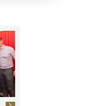
 führen diese Informationen
ie im Rahmen Ihrer Nutzung