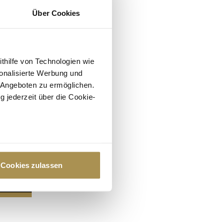
Über Cookies
ithilfe von Technologien wie
onalisierte Werbung und
 Angeboten zu ermöglichen.
g jederzeit über die Cookie-
au sein können
zieren
Cookies zulassen
hre Präferenzen im
Abschnitt
 Medien anbieten zu können
hrer Verwendung unserer