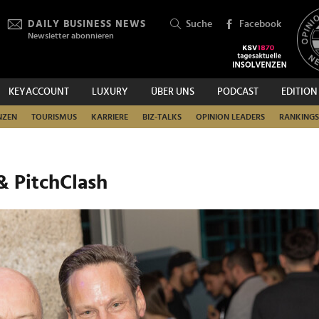
DAILY BUSINESS NEWS
Suche
Facebook
Newsletter abonnieren
KEYACCOUNT
LUXURY
ÜBER UNS
PODCAST
EDITION
SUCHEN
NZEN
TOURISMUS
KARRIERE
BIZ-TALKS
OPINION LEADERS
RANKINGS
& PitchClash