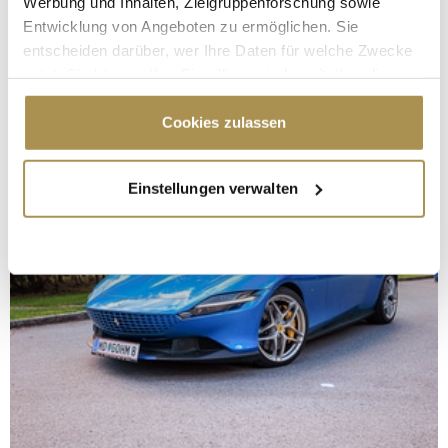
Werbung und Inhalten, Zielgruppenforschung sowie
Entwicklung von Angeboten zu ermöglichen. Sie
entscheiden darüber, wer Ihre Daten für welche Zwecke
nutzt. Sie können Ihre Einwilligung jederzeit über die
Cookie-Erklärung oder durch Klicken auf das Privacy
Trigger Symbol ändern oder widerrufen
Cookies zulassen
Wenn Sie es erlauben, würden wir auch gerne:
Einstellungen verwalten
Informationen über Ihre geografische Lage
erfassen, welche bis auf einige Meter genau sein
können
Ihr Gerät durch aktives Scannen nach
bestimmten Merkmalen (Fingerprinting) identifizieren
Erfahren Sie mehr darüber, wie Ihre persönlichen Daten
verarbeitet werden, und legen Sie Ihre Präferenzen im
Abschnitt Einzelheiten
fest.
Wir verwenden Cookies, um Inhalte und Anzeigen zu
personalisieren, Funktionen für soziale Medien anbieten