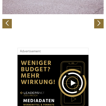
zu können und die Zugriffe auf unsere Website zu
analysieren. Außerdem geben wir Informationen zu Ihrer
Verwendung unserer Website an unsere Partner für
soziale Medien, Werbung und Analysen weiter. Unsere
Partner führen diese Informationen möglicherweise mit
weiteren Daten zusammen, die Sie ihnen bereitgestellt
haben oder die sie im Rahmen Ihrer Nutzung der Dienste
gesammelt haben.
Advertisement