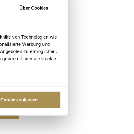
Über Cookies
ithilfe von Technologien wie
onalisierte Werbung und
 Angeboten zu ermöglichen.
g jederzeit über die Cookie-
au sein können
zieren
Cookies zulassen
hre Präferenzen im
Abschnitt
 Medien anbieten zu können
hrer Verwendung unserer