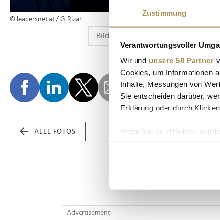
Zustimmung
© leadersnet.at / G. Rizar
Verantwortungsvoller Umgan
Wir und
unsere 58 Partner
v
Cookies, um Informationen a
Inhalte, Messungen von Werb
Sie entscheiden darüber, wer
Erklärung oder durch Klicken
Wenn Sie es erlauben, würde
ALLE FOTOS
Informationen über Ih
Ihr Gerät durch aktiv
Erfahren Sie mehr darüber, w
Einzelheiten
fest.
Wir verwenden Cookies, um I
Advertisement
und die Zugriffe auf unsere 