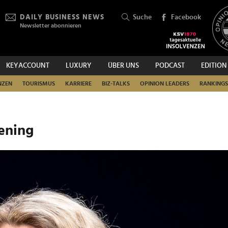
DAILY BUSINESS NEWS
Suche
Facebook
Newsletter abonnieren
KEYACCOUNT
LUXURY
ÜBER UNS
PODCAST
EDITION
SUCHEN
NZEN
TOURISMUS
KARRIERE
BIZ-TALKS
OPINION LEADERS
RANKINGS
ening