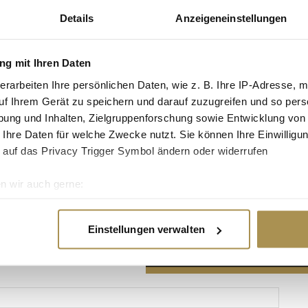
Details
Anzeigeneinstellungen
g mit Ihren Daten
erarbeiten Ihre persönlichen Daten, wie z. B. Ihre IP-Adresse, m
Advertisement
uf Ihrem Gerät zu speichern und darauf zuzugreifen und so pers
ung und Inhalten, Zielgruppenforschung sowie Entwicklung von
 Ihre Daten für welche Zwecke nutzt. Sie können Ihre Einwilligun
 auf das Privacy Trigger Symbol ändern oder widerrufen
n wir auch gerne:
re geografische Lage erfassen, welche bis auf einige Meter gen
es Scannen nach bestimmten Merkmalen (Fingerprinting) identifi
Einstellungen verwalten
ie Ihre persönlichen Daten verarbeitet werden, und legen Sie I
nhalte und Anzeigen zu personalisieren, Funktionen für soziale
Website zu analysieren. Außerdem geben wir Informationen zu I