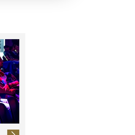
 führen diese Informationen
ie im Rahmen Ihrer Nutzung