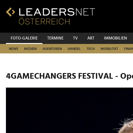
Zum
Inhalt
Zur
Fußzeilen-
Navigation
Zur
FOTO-GALERIE
TERMINE
TV
ART
IMMOBILIEN
Hauptnavigation
NEWS
MEDIEN
AGENTUREN
HANDEL
TECH
MOBILITÄT
FINA
4GAMECHANGERS FESTIVAL - Op