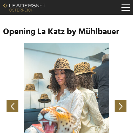
Zum
Inhalt
Zur
Fußzeilen-
Navigation
Opening La Katz by Mühlbauer
Zur
Hauptnavigation