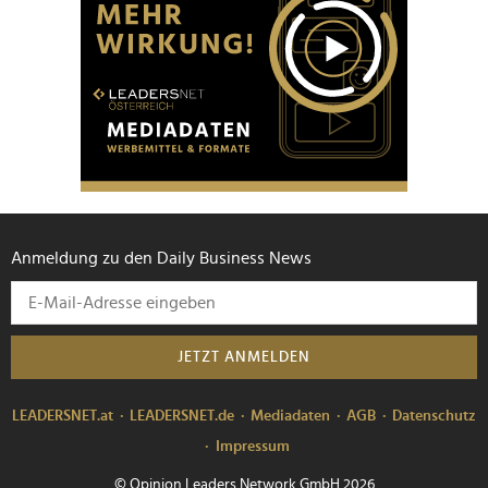
Anmeldung zu den Daily Business News
JETZT ANMELDEN
LEADERSNET.at
LEADERSNET.de
Mediadaten
AGB
Datenschutz
Impressum
© Opinion Leaders Network GmbH 2026