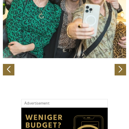
Wir verwenden Cookies, um Inhalte und Anzeigen zu
personalisieren, Funktionen für soziale Medien anbieten
zu können und die Zugriffe auf unsere Website zu
analysieren. Außerdem geben wir Informationen zu Ihrer
Verwendung unserer Website an unsere Partner für
soziale Medien, Werbung und Analysen weiter. Unsere
Partner führen diese Informationen möglicherweise mit
weiteren Daten zusammen, die Sie ihnen bereitgestellt
haben oder die sie im Rahmen Ihrer Nutzung der Dienste
gesammelt haben.
Advertisement