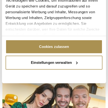
Technologien wie Cookies, um Informationen auf Ihrem
Gerät zu speichern und darauf zuzugreifen und so
personalisierte Werbung und Inhalte, Messungen von
Werbung und Inhalten, Zielgruppenforschung sowie
Entwicklung von Angeboten zu ermöglichen. Sie
entscheiden darüber, wer Ihre Daten für welche Zwecke
nutzt. Sie können Ihre Einwilligung jederzeit über die
Cookie-Erklärung oder durch Klicken auf das Privacy
Trigger Symbol ändern oder widerrufen
Cookies zulassen
Wenn Sie es erlauben, würden wir auch gerne:
Einstellungen verwalten
Informationen über Ihre geografische Lage
erfassen, welche bis auf einige Meter genau sein
können
Ihr Gerät durch aktives Scannen nach
bestimmten Merkmalen (Fingerprinting) identifizieren
Erfahren Sie mehr darüber, wie Ihre persönlichen Daten
verarbeitet werden, und legen Sie Ihre Präferenzen im
Abschnitt Einzelheiten
fest.