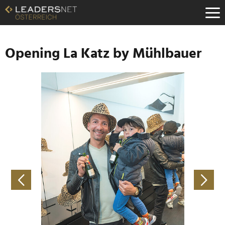
Zum
Inhalt
Zur
Fußzeilen-
Navigation
Opening La Katz by Mühlbauer
Zur
Hauptnavigation