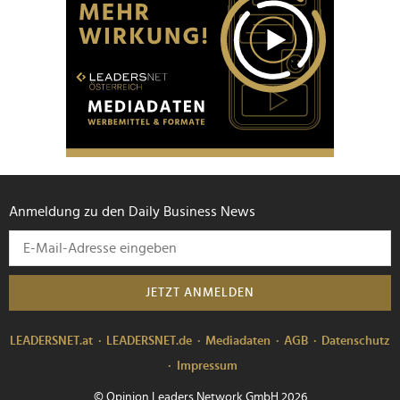
Anmeldung zu den Daily Business News
JETZT ANMELDEN
LEADERSNET.at
LEADERSNET.de
Mediadaten
AGB
Datenschutz
Impressum
© Opinion Leaders Network GmbH 2026