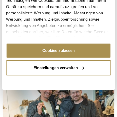
Technologien wie Cookies, um Informationen auf Ihrem
Gerät zu speichern und darauf zuzugreifen und so
personalisierte Werbung und Inhalte, Messungen von
Werbung und Inhalten, Zielgruppenforschung sowie
Entwicklung von Angeboten zu ermöglichen. Sie
entscheiden darüber, wer Ihre Daten für welche Zwecke
nutzt. Sie können Ihre Einwilligung jederzeit über die
Cookie-Erklärung oder durch Klicken auf das Privacy
Trigger Symbol ändern oder widerrufen
Cookies zulassen
Wenn Sie es erlauben, würden wir auch gerne:
Einstellungen verwalten
Informationen über Ihre geografische Lage
erfassen, welche bis auf einige Meter genau sein
können
Ihr Gerät durch aktives Scannen nach
bestimmten Merkmalen (Fingerprinting) identifizieren
Erfahren Sie mehr darüber, wie Ihre persönlichen Daten
verarbeitet werden, und legen Sie Ihre Präferenzen im
Abschnitt Einzelheiten
fest.