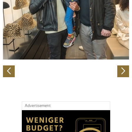
Wir verwenden Cookies, um Inhalte und Anzeigen zu
personalisieren, Funktionen für soziale Medien anbieten
zu können und die Zugriffe auf unsere Website zu
analysieren. Außerdem geben wir Informationen zu Ihrer
Verwendung unserer Website an unsere Partner für
soziale Medien, Werbung und Analysen weiter. Unsere
Partner führen diese Informationen möglicherweise mit
weiteren Daten zusammen, die Sie ihnen bereitgestellt
haben oder die sie im Rahmen Ihrer Nutzung der Dienste
gesammelt haben.
Advertisement