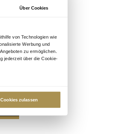
Über Cookies
ithilfe von Technologien wie
onalisierte Werbung und
 Angeboten zu ermöglichen.
g jederzeit über die Cookie-
au sein können
zieren
Cookies zulassen
hre Präferenzen im
Abschnitt
 Medien anbieten zu können
hrer Verwendung unserer