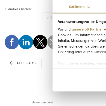
Zustimmung
© Andreas Tischler
Verantwortungsvoller Umgan
Wir und
unsere 58 Partner
v
Cookies, um Informationen a
Inhalte, Messungen von Werb
Sie entscheiden darüber, wer
Erklärung oder durch Klicken
Wenn Sie es erlauben, würde
ALLE FOTOS
Informationen über Ih
Ihr Gerät durch aktiv
Erfahren Sie mehr darüber, w
Einzelheiten
fest.
Wir verwenden Cookies, um I
Advertisement
und die Zugriffe auf unsere 