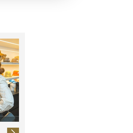
 führen diese Informationen
ie im Rahmen Ihrer Nutzung