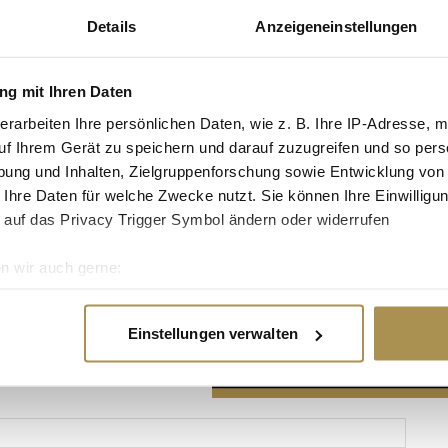
Details
Anzeigeneinstellungen
g mit Ihren Daten
erarbeiten Ihre persönlichen Daten, wie z. B. Ihre IP-Adresse, m
Advertisement
uf Ihrem Gerät zu speichern und darauf zuzugreifen und so pers
ung und Inhalten, Zielgruppenforschung sowie Entwicklung von
 Ihre Daten für welche Zwecke nutzt. Sie können Ihre Einwilligun
 auf das Privacy Trigger Symbol ändern oder widerrufen
n wir auch gerne:
re geografische Lage erfassen, welche bis auf einige Meter gen
es Scannen nach bestimmten Merkmalen (Fingerprinting) identifi
Einstellungen verwalten
ie Ihre persönlichen Daten verarbeitet werden, und legen Sie I
nhalte und Anzeigen zu personalisieren, Funktionen für soziale
Website zu analysieren. Außerdem geben wir Informationen zu I