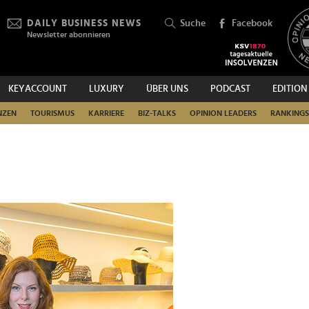
DAILY BUSINESS NEWS
Suche
Facebook
Newsletter abonnieren
KEYACCOUNT
LUXURY
ÜBER UNS
PODCAST
EDITION
SUCHEN
NZEN
TOURISMUS
KARRIERE
BIZ-TALKS
OPINION LEADERS
RANKINGS