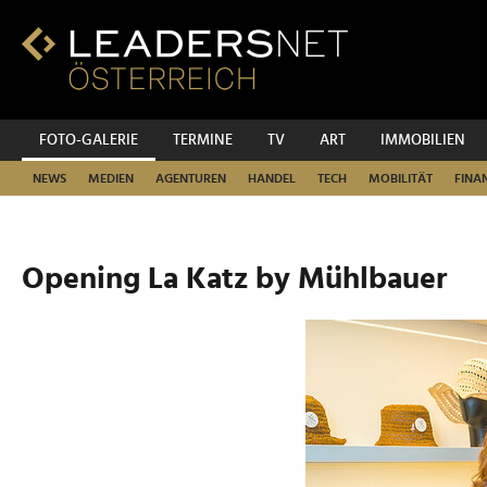
Zum
Inhalt
Zur
Fußzeilen-
Navigation
Zur
FOTO-GALERIE
TERMINE
TV
ART
IMMOBILIEN
Hauptnavigation
NEWS
MEDIEN
AGENTUREN
HANDEL
TECH
MOBILITÄT
FINA
Opening La Katz by Mühlbauer