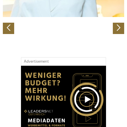
zu können und die Zugriffe auf unsere Website zu
analysieren. Außerdem geben wir Informationen zu Ihrer
Verwendung unserer Website an unsere Partner für
soziale Medien, Werbung und Analysen weiter. Unsere
Partner führen diese Informationen möglicherweise mit
weiteren Daten zusammen, die Sie ihnen bereitgestellt
haben oder die sie im Rahmen Ihrer Nutzung der Dienste
gesammelt haben.
Advertisement