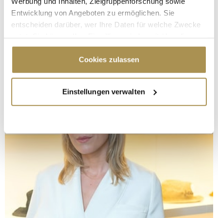
Werbung und Inhalten, Zielgruppenforschung sowie
Entwicklung von Angeboten zu ermöglichen. Sie
entscheiden darüber, wer Ihre Daten für welche Zwecke
nutzt. Sie können Ihre Einwilligung jederzeit über die
Cookie-Erklärung oder durch Klicken auf das Privacy
Trigger Symbol ändern oder widerrufen
Cookies zulassen
Wenn Sie es erlauben, würden wir auch gerne:
Einstellungen verwalten
Informationen über Ihre geografische Lage
erfassen, welche bis auf einige Meter genau sein
können
Ihr Gerät durch aktives Scannen nach
bestimmten Merkmalen (Fingerprinting) identifizieren
Erfahren Sie mehr darüber, wie Ihre persönlichen Daten
verarbeitet werden, und legen Sie Ihre Präferenzen im
Abschnitt Einzelheiten
fest.
Wir verwenden Cookies, um Inhalte und Anzeigen zu
personalisieren, Funktionen für soziale Medien anbieten