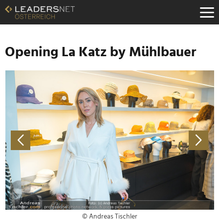
Zum
Inhalt
Zur
Fußzeilen-
Navigation
Opening La Katz by Mühlbauer
Zur
Hauptnavigation
© Andreas Tischler