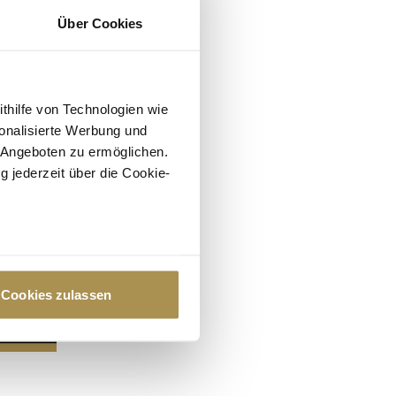
Über Cookies
ithilfe von Technologien wie
onalisierte Werbung und
 Angeboten zu ermöglichen.
g jederzeit über die Cookie-
au sein können
zieren
Cookies zulassen
hre Präferenzen im
Abschnitt
 Medien anbieten zu können
hrer Verwendung unserer