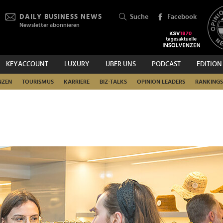
DAILY BUSINESS NEWS
Suche
Facebook
Newsletter abonnieren
KEYACCOUNT
LUXURY
ÜBER UNS
PODCAST
EDITION
SUCHEN
NZEN
TOURISMUS
KARRIERE
BIZ-TALKS
OPINION LEADERS
RANKINGS