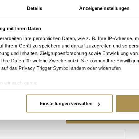
Details
Anzeigeneinstellungen
g mit Ihren Daten
erarbeiten Ihre persönlichen Daten, wie z. B. Ihre IP-Adresse, m
Advertisement
uf Ihrem Gerät zu speichern und darauf zuzugreifen und so pers
ung und Inhalten, Zielgruppenforschung sowie Entwicklung von
 Ihre Daten für welche Zwecke nutzt. Sie können Ihre Einwilligun
 auf das Privacy Trigger Symbol ändern oder widerrufen
n wir auch gerne:
re geografische Lage erfassen, welche bis auf einige Meter gen
es Scannen nach bestimmten Merkmalen (Fingerprinting) identifi
Einstellungen verwalten
ie Ihre persönlichen Daten verarbeitet werden, und legen Sie I
nhalte und Anzeigen zu personalisieren, Funktionen für soziale
Website zu analysieren. Außerdem geben wir Informationen zu I