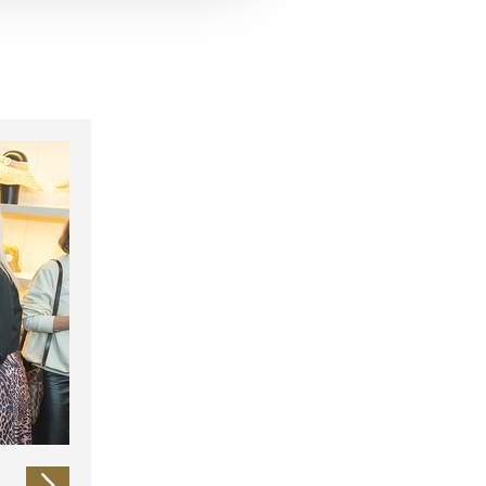
 führen diese Informationen
ie im Rahmen Ihrer Nutzung