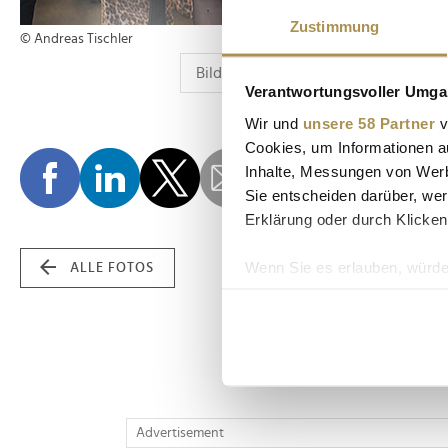
Zustimmung
© Andreas Tischler
Verantwortungsvoller Umgan
Wir und
unsere 58 Partner
v
Cookies, um Informationen a
Inhalte, Messungen von Werb
Sie entscheiden darüber, wer
Erklärung oder durch Klicken
Wenn Sie es erlauben, würde
ALLE FOTOS
Informationen über Ih
Ihr Gerät durch aktiv
Erfahren Sie mehr darüber, w
Einzelheiten
fest.
Wir verwenden Cookies, um I
Advertisement
und die Zugriffe auf unsere 