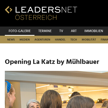
Zum
Inhalt
Zur
Fußzeilen-
Navigation
Zur
FOTO-GALERIE
TERMINE
TV
ART
IMMOBILIEN
Hauptnavigation
NEWS
MEDIEN
AGENTUREN
HANDEL
TECH
MOBILITÄT
FINA
Opening La Katz by Mühlbauer