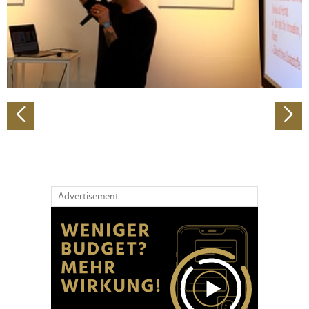
Wir verwenden Cookies, um Inhalte und Anzeigen zu
personalisieren, Funktionen für soziale Medien anbieten
zu können und die Zugriffe auf unsere Website zu
analysieren. Außerdem geben wir Informationen zu Ihrer
Verwendung unserer Website an unsere Partner für
soziale Medien, Werbung und Analysen weiter. Unsere
Partner führen diese Informationen möglicherweise mit
weiteren Daten zusammen, die Sie ihnen bereitgestellt
haben oder die sie im Rahmen Ihrer Nutzung der Dienste
gesammelt haben.
Advertisement