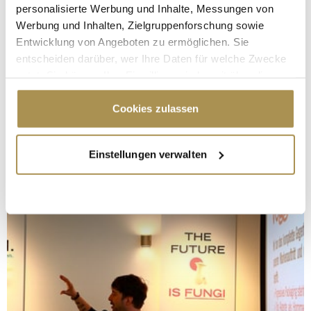
personalisierte Werbung und Inhalte, Messungen von
Werbung und Inhalten, Zielgruppenforschung sowie
Entwicklung von Angeboten zu ermöglichen. Sie
entscheiden darüber, wer Ihre Daten für welche Zwecke
nutzt. Sie können Ihre Einwilligung jederzeit über die
Cookie-Erklärung oder durch Klicken auf das Privacy
Trigger Symbol ändern oder widerrufen
Cookies zulassen
Wenn Sie es erlauben, würden wir auch gerne:
Einstellungen verwalten
Informationen über Ihre geografische Lage
erfassen, welche bis auf einige Meter genau sein
können
Ihr Gerät durch aktives Scannen nach
bestimmten Merkmalen (Fingerprinting) identifizieren
Erfahren Sie mehr darüber, wie Ihre persönlichen Daten
verarbeitet werden, und legen Sie Ihre Präferenzen im
Abschnitt Einzelheiten
fest.