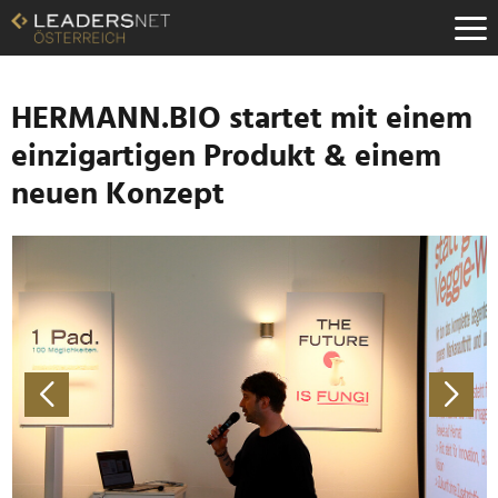
Zum
Inhalt
Zur
Fußzeilen-
Navigation
HERMANN.BIO startet mit einem
Zur
einzigartigen Produkt & einem
Hauptnavigation
neuen Konzept