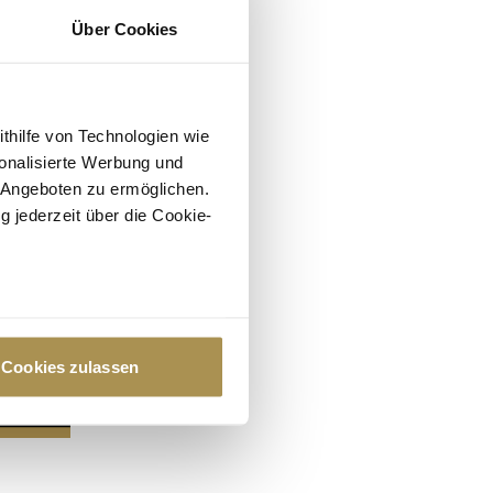
Über Cookies
ithilfe von Technologien wie
onalisierte Werbung und
 Angeboten zu ermöglichen.
g jederzeit über die Cookie-
au sein können
zieren
Cookies zulassen
hre Präferenzen im
Abschnitt
 Medien anbieten zu können
hrer Verwendung unserer