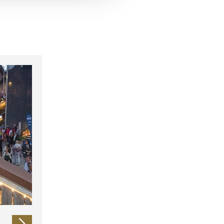
 führen diese Informationen
ie im Rahmen Ihrer Nutzung