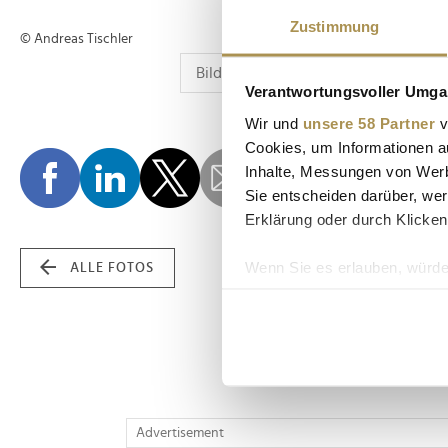
Zustimmung
© Andreas Tischler
Verantwortungsvoller Umgan
Wir und
unsere 58 Partner
v
Cookies, um Informationen a
Inhalte, Messungen von Werb
Sie entscheiden darüber, wer
Erklärung oder durch Klicken
Wenn Sie es erlauben, würde
ALLE FOTOS
Informationen über Ih
Ihr Gerät durch aktiv
Erfahren Sie mehr darüber, w
Einzelheiten
fest.
Wir verwenden Cookies, um I
Advertisement
und die Zugriffe auf unsere 