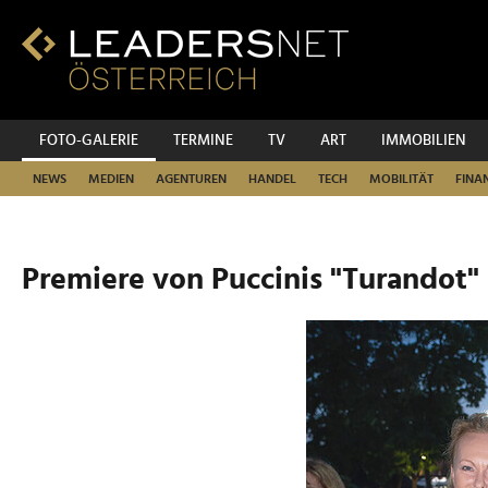
Zum
Inhalt
Zur
Fußzeilen-
Navigation
Zur
FOTO-GALERIE
TERMINE
TV
ART
IMMOBILIEN
Hauptnavigation
NEWS
MEDIEN
AGENTUREN
HANDEL
TECH
MOBILITÄT
FINA
Premiere von Puccinis "Turandot"