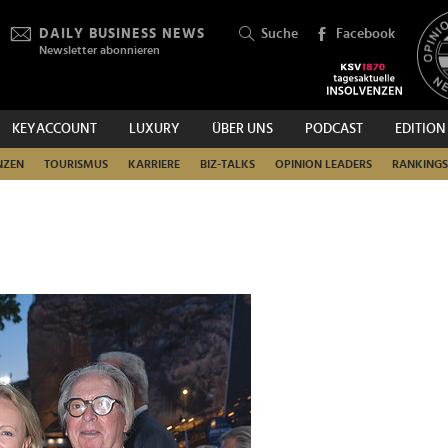
DAILY BUSINESS NEWS
Suche
Facebook
Newsletter abonnieren
KEYACCOUNT
LUXURY
ÜBER UNS
PODCAST
EDITION
SUCHEN
NZEN
TOURISMUS
KARRIERE
BIZ-TALKS
OPINION LEADERS
RANKINGS