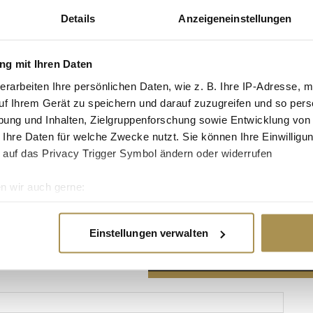
Details
Anzeigeneinstellungen
g mit Ihren Daten
erarbeiten Ihre persönlichen Daten, wie z. B. Ihre IP-Adresse, m
Advertisement
uf Ihrem Gerät zu speichern und darauf zuzugreifen und so pers
ung und Inhalten, Zielgruppenforschung sowie Entwicklung von
 Ihre Daten für welche Zwecke nutzt. Sie können Ihre Einwilligun
 auf das Privacy Trigger Symbol ändern oder widerrufen
n wir auch gerne:
re geografische Lage erfassen, welche bis auf einige Meter gen
es Scannen nach bestimmten Merkmalen (Fingerprinting) identifi
Einstellungen verwalten
ie Ihre persönlichen Daten verarbeitet werden, und legen Sie I
nhalte und Anzeigen zu personalisieren, Funktionen für soziale
Website zu analysieren. Außerdem geben wir Informationen zu I