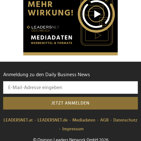
Anmeldung zu den Daily Business News
JETZT ANMELDEN
LEADERSNET.at
LEADERSNET.de
Mediadaten
AGB
Datenschutz
Impressum
© Opinion Leaders Network GmbH 2026