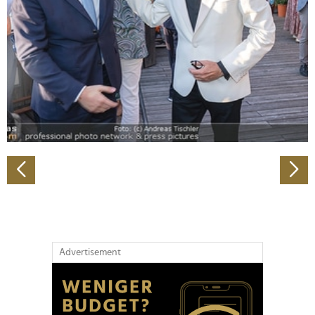
Wir verwenden Cookies, um Inhalte und Anzeigen zu
personalisieren, Funktionen für soziale Medien anbieten
zu können und die Zugriffe auf unsere Website zu
analysieren. Außerdem geben wir Informationen zu Ihrer
Verwendung unserer Website an unsere Partner für
soziale Medien, Werbung und Analysen weiter. Unsere
Partner führen diese Informationen möglicherweise mit
weiteren Daten zusammen, die Sie ihnen bereitgestellt
haben oder die sie im Rahmen Ihrer Nutzung der Dienste
gesammelt haben.
Advertisement