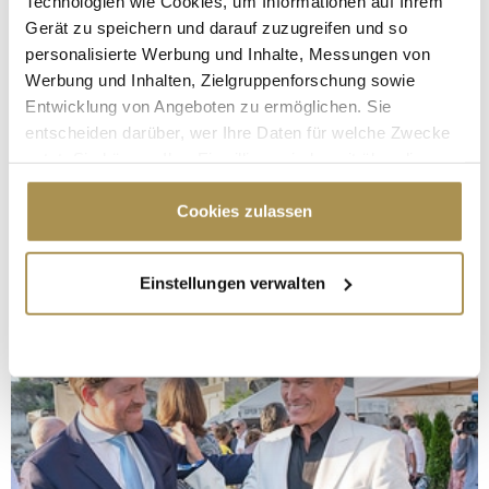
Technologien wie Cookies, um Informationen auf Ihrem
Gerät zu speichern und darauf zuzugreifen und so
personalisierte Werbung und Inhalte, Messungen von
Werbung und Inhalten, Zielgruppenforschung sowie
Entwicklung von Angeboten zu ermöglichen. Sie
entscheiden darüber, wer Ihre Daten für welche Zwecke
nutzt. Sie können Ihre Einwilligung jederzeit über die
Cookie-Erklärung oder durch Klicken auf das Privacy
Trigger Symbol ändern oder widerrufen
Cookies zulassen
Wenn Sie es erlauben, würden wir auch gerne:
Einstellungen verwalten
Informationen über Ihre geografische Lage
erfassen, welche bis auf einige Meter genau sein
können
Ihr Gerät durch aktives Scannen nach
bestimmten Merkmalen (Fingerprinting) identifizieren
Erfahren Sie mehr darüber, wie Ihre persönlichen Daten
verarbeitet werden, und legen Sie Ihre Präferenzen im
Abschnitt Einzelheiten
fest.