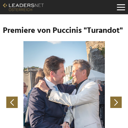
Zum
Inhalt
Zur
Fußzeilen-
Navigation
Premiere von Puccinis "Turandot"
Zur
Hauptnavigation