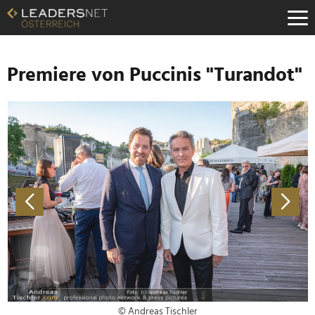
Zum
Inhalt
Zur
Fußzeilen-
Navigation
Premiere von Puccinis "Turandot"
Zur
Hauptnavigation
© Andreas Tischler