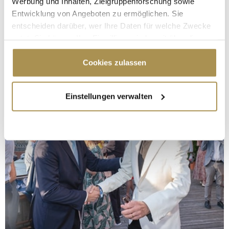
Werbung und Inhalten, Zielgruppenforschung sowie
Entwicklung von Angeboten zu ermöglichen. Sie
entscheiden darüber, wer Ihre Daten für welche Zwecke
nutzt. Sie können Ihre Einwilligung jederzeit über die
Cookie-Erklärung oder durch Klicken auf das Privacy
Trigger Symbol ändern oder widerrufen
Cookies zulassen
Wenn Sie es erlauben, würden wir auch gerne:
Einstellungen verwalten
Informationen über Ihre geografische Lage
erfassen, welche bis auf einige Meter genau sein
können
Ihr Gerät durch aktives Scannen nach
bestimmten Merkmalen (Fingerprinting) identifizieren
Erfahren Sie mehr darüber, wie Ihre persönlichen Daten
verarbeitet werden, und legen Sie Ihre Präferenzen im
Abschnitt Einzelheiten
fest.
Wir verwenden Cookies, um Inhalte und Anzeigen zu
personalisieren, Funktionen für soziale Medien anbieten