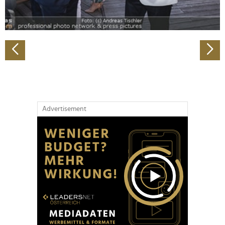
zu können und die Zugriffe auf unsere Website zu
analysieren. Außerdem geben wir Informationen zu Ihrer
Verwendung unserer Website an unsere Partner für
soziale Medien, Werbung und Analysen weiter. Unsere
Partner führen diese Informationen möglicherweise mit
weiteren Daten zusammen, die Sie ihnen bereitgestellt
haben oder die sie im Rahmen Ihrer Nutzung der Dienste
gesammelt haben.
Advertisement