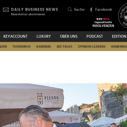
DAILY BUSINESS NEWS
Suche
Facebook
Newsletter abonnieren
KEYACCOUNT
LUXURY
ÜBER UNS
PODCAST
EDITION
SUCHEN
NZEN
TOURISMUS
KARRIERE
BIZ-TALKS
OPINION LEADERS
RANKINGS