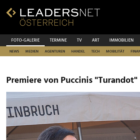
Zum
Inhalt
Zur
Fußzeilen-
Navigation
Zur
FOTO-GALERIE
TERMINE
TV
ART
IMMOBILIEN
Hauptnavigation
NEWS
MEDIEN
AGENTUREN
HANDEL
TECH
MOBILITÄT
FINA
Premiere von Puccinis "Turandot"