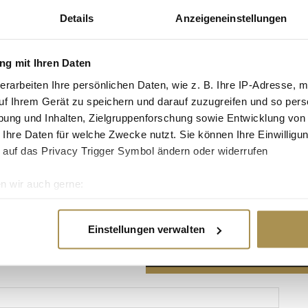
Details
Anzeigeneinstellungen
g mit Ihren Daten
erarbeiten Ihre persönlichen Daten, wie z. B. Ihre IP-Adresse, m
Advertisement
uf Ihrem Gerät zu speichern und darauf zuzugreifen und so pers
ung und Inhalten, Zielgruppenforschung sowie Entwicklung von
 Ihre Daten für welche Zwecke nutzt. Sie können Ihre Einwilligun
 auf das Privacy Trigger Symbol ändern oder widerrufen
n wir auch gerne:
re geografische Lage erfassen, welche bis auf einige Meter gen
es Scannen nach bestimmten Merkmalen (Fingerprinting) identifi
Einstellungen verwalten
ie Ihre persönlichen Daten verarbeitet werden, und legen Sie I
nhalte und Anzeigen zu personalisieren, Funktionen für soziale
Website zu analysieren. Außerdem geben wir Informationen zu I