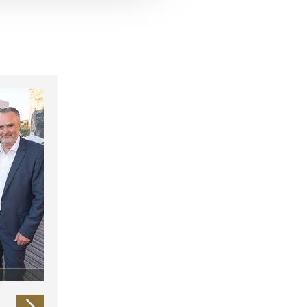
 führen diese Informationen
ie im Rahmen Ihrer Nutzung