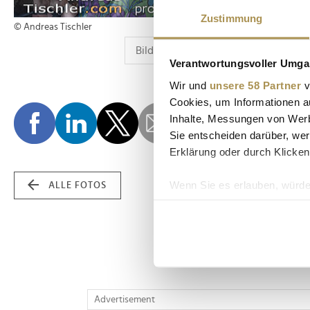
Zustimmung
© Andreas Tischler
Verantwortungsvoller Umgan
Wir und
unsere 58 Partner
v
Cookies, um Informationen a
Inhalte, Messungen von Werb
Sie entscheiden darüber, wer
Erklärung oder durch Klicken
Wenn Sie es erlauben, würde
ALLE FOTOS
Informationen über Ih
Ihr Gerät durch aktiv
Erfahren Sie mehr darüber, w
Einzelheiten
fest.
Wir verwenden Cookies, um I
Advertisement
und die Zugriffe auf unsere 