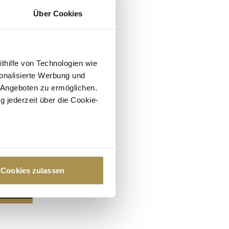
Über Cookies
ithilfe von Technologien wie
onalisierte Werbung und
 Angeboten zu ermöglichen.
g jederzeit über die Cookie-
au sein können
zieren
Cookies zulassen
hre Präferenzen im
Abschnitt
 Medien anbieten zu können
hrer Verwendung unserer