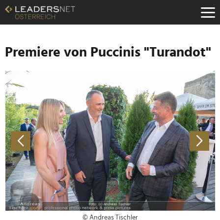
Zum
Inhalt
Zur
Fußzeilen-
Navigation
Premiere von Puccinis "Turandot"
Zur
Hauptnavigation
© Andreas Tischler