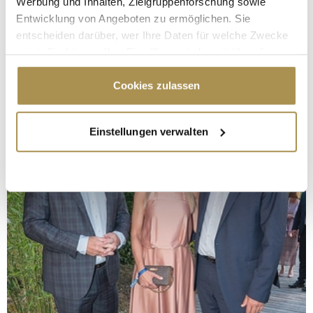
Werbung und Inhalten, Zielgruppenforschung sowie
Entwicklung von Angeboten zu ermöglichen. Sie
entscheiden darüber, wer Ihre Daten für welche Zwecke
nutzt. Sie können Ihre Einwilligung jederzeit über die
Cookie-Erklärung oder durch Klicken auf das Privacy
Trigger Symbol ändern oder widerrufen
Cookies zulassen
Wenn Sie es erlauben, würden wir auch gerne:
Einstellungen verwalten
Informationen über Ihre geografische Lage
erfassen, welche bis auf einige Meter genau sein
können
Ihr Gerät durch aktives Scannen nach
bestimmten Merkmalen (Fingerprinting) identifizieren
Erfahren Sie mehr darüber, wie Ihre persönlichen Daten
verarbeitet werden, und legen Sie Ihre Präferenzen im
Abschnitt Einzelheiten
fest.
Wir verwenden Cookies, um Inhalte und Anzeigen zu
personalisieren, Funktionen für soziale Medien anbieten