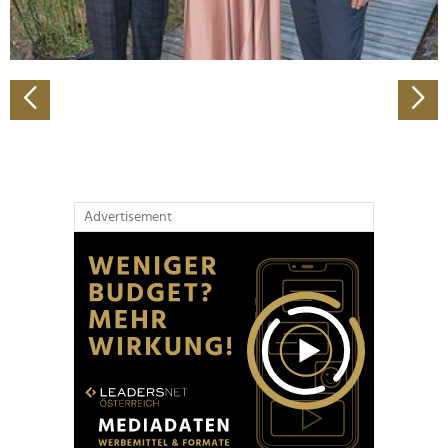
zu können und die Zugriffe auf unsere Website zu
analysieren. Außerdem geben wir Informationen zu Ihrer
Verwendung unserer Website an unsere Partner für
soziale Medien, Werbung und Analysen weiter. Unsere
Partner führen diese Informationen möglicherweise mit
weiteren Daten zusammen, die Sie ihnen bereitgestellt
haben oder die sie im Rahmen Ihrer Nutzung der Dienste
gesammelt haben.
Advertisement