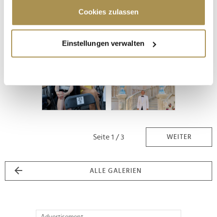
Trigger Symbol ändern oder widerrufen
Cookies zulassen
Wenn Sie es erlauben, würden wir auch gerne:
Einstellungen verwalten
Informationen über Ihre geografische Lage
erfassen, welche bis auf einige Meter genau sein
können
Ihr Gerät durch aktives Scannen nach
bestimmten Merkmalen (Fingerprinting) identifizieren
Erfahren Sie mehr darüber, wie Ihre persönlichen Daten
verarbeitet werden, und legen Sie Ihre Präferenzen im
Abschnitt Einzelheiten
fest.
Seite 1 / 3
WEITER
Wir verwenden Cookies, um Inhalte und Anzeigen zu
personalisieren, Funktionen für soziale Medien anbieten
ALLE GALERIEN
zu können und die Zugriffe auf unsere Website zu
analysieren. Außerdem geben wir Informationen zu Ihrer
Verwendung unserer Website an unsere Partner für
soziale Medien, Werbung und Analysen weiter. Unsere
Advertisement