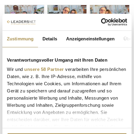
Zustimmung
Details
Anzeigeneinstellungen
Über
Verantwortungsvoller Umgang mit Ihren Daten
Wir und
unsere 58 Partner
verarbeiten Ihre persönlichen
Daten, wie z. B. Ihre IP-Adresse, mithilfe von
Technologien wie Cookies, um Informationen auf Ihrem
Gerät zu speichern und darauf zuzugreifen und so
personalisierte Werbung und Inhalte, Messungen von
Werbung und Inhalten, Zielgruppenforschung sowie
Entwicklung von Angeboten zu ermöglichen. Sie
entscheiden darüber, wer Ihre Daten für welche Zwecke
nutzt. Sie können Ihre Einwilligung jederzeit über die
Cookie-Erklärung oder durch Klicken auf das Privacy