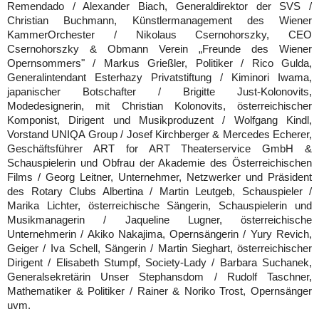
Remendado /
Alexander Biach
, Generaldirektor der SVS /
Christian Buchmann
, Künstlermanagement des Wiener
KammerOrchester /
Nikolaus Csernohorszky
, CEO
Csernohorszky & Obmann Verein „Freunde des Wiener
Opernsommers" /
Markus Grießler
, Politiker /
Rico Gulda
,
Generalintendant Esterhazy Privatstiftung /
Kiminori Iwama
,
japanischer Botschafter /
Brigitte Just-Kolonovits
,
Modedesignerin, mit
Christian Kolonovits
, österreichischer
Komponist, Dirigent und Musikproduzent /
Wolfgang Kindl
,
Vorstand UNIQA Group /
Josef Kirchberger & Mercedes Echerer
,
Geschäftsführer ART for ART Theaterservice GmbH &
Schauspielerin und Obfrau der Akademie des Österreichischen
Films /
Georg Leitner
, Unternehmer, Netzwerker und Präsident
des Rotary Clubs Albertina /
Martin Leutgeb
, Schauspieler /
Marika Lichter
, österreichische Sängerin, Schauspielerin und
Musikmanagerin /
Jaqueline Lugner
, österreichische
Unternehmerin /
Akiko Nakajima
, Opernsängerin /
Yury Revich
,
Geiger /
Iva Schell
, Sängerin /
Martin Sieghart
, österreichischer
Dirigent /
Elisabeth Stumpf
, Society-Lady /
Barbara Suchanek
,
Generalsekretärin Unser Stephansdom /
Rudolf Taschner
,
Mathematiker & Politiker /
Rainer & Noriko Trost
, Opernsänger
uvm.