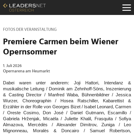
Zum
Inhalt
Zur
Fußzeilen-
Navigation
FOTOS DER VERANSTALTUNG
Zur
Premiere Carmen beim Wiener
Hauptnavigation
Opernsommer
1. Juli 2026
Opernarena am Heumarkt
Dabei waren unter anderem:
Joji Hattori
, Intendanz &
musikalische Leitung /
Dominik am Zehnhoff-Söns
, Inszenierung
& Casting Director /
Manfred Waba
, Bühnenbildner /
Jessica
Wurzer
, Choreographin /
Hosea Ratschiller
, Kabarettist &
Erzähler in der Rolle von Georges Bizet /
Isabel Leonard
, Carmen
/
Oreste Cosimo
, Don José /
Daniel Gutmann
, Escamillo /
Gabriela Hrženjak
, Micaëla /
Juliette Khalil,
Frasquita /
Sofiya
Almazova
, Mercédès /
Alexander Dimitrov
, Zuniga /
Leo
Mignonneau
, Moralès & Doncairo /
Samuel Robertson
,