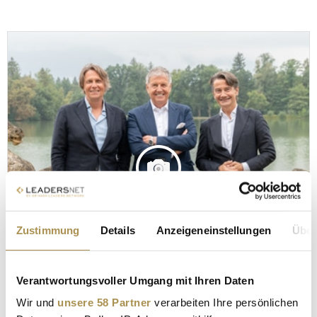
Zustimmung
Details
Anzeigeneinstellungen
Über
FOTOS DER VERANSTALTUNG
Salzburg Media Summit 2025
Verantwortungsvoller Umgang mit Ihren Daten
4. August 2025
Wir und
unsere 58 Partner
verarbeiten Ihre persönlichen
© Stefan Resch