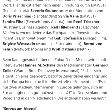
Wort. Hier diskutierten nach einer Einleitung durch BMWET-
Generalsekretär
Severin Gruber
unter der Moderation von
Doris Priesching
(
Der Standard
)
Sylvia Vana
(BMWET),
Sandra Fössl
(Fernsehfonds Austria) und
René Tritscher
(Austrian Business Agency).
Ralf Hillebrand
(
Salzburger
Nachrichten
) moderierte das Fachpanel zu "Investments,
Incentives, Innovationen" mit
Gabi Stefansich
(Allegro Film),
Brigitte Wettstein
(Moonlake Entertainment),
Bernd von
Fehrn
(Network Movie) und
Wolf Osthaus
(Netflix).
Beim Kamingespräch über die Zukunft der Medienwirtschaft
interviewte
Hannes M. Schalle
den Medienmanager
Gerhard
Zeiler
(Warner Bros. Discovery International). "Es hat sich
eigentlich alles geändert", betonte Zeiler dabei eingangs und
sieht Europa hier aktuell im Hintertreffen. So meinte er: "Es ist
nur zwei Medienunternehmen in Europa gelungen, sich im
Streamingbereich gut aufzustellen –
RTL
in Deutschland und
Videoland in den Niederlanden. Die anderen haben versagt."
"Servus am Abend"