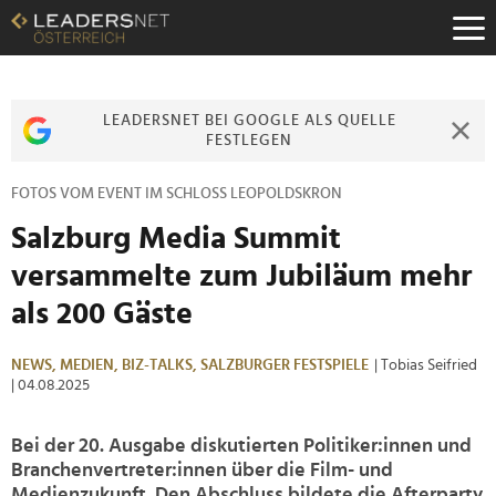
Zum
Inhalt
Zur
Fußzeilen-
Navigation
LEADERSNET BEI GOOGLE ALS QUELLE
Zur
FESTLEGEN
Hauptnavigation
FOTOS VOM EVENT IM SCHLOSS LEOPOLDSKRON
Salzburg Media Summit
versammelte zum Jubiläum mehr
als 200 Gäste
NEWS,
MEDIEN,
BIZ-TALKS,
SALZBURGER FESTSPIELE
| Tobias Seifried
| 04.08.2025
Bei der 20. Ausgabe diskutierten Politiker:innen und
Branchenvertreter:innen über die Film- und
Medienzukunft. Den Abschluss bildete die Afterparty