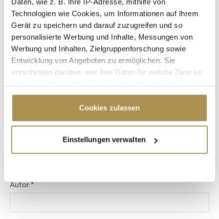
Daten, wie z. B. Ihre IP-Adresse, mithilfe von
Technologien wie Cookies, um Informationen auf Ihrem
Gerät zu speichern und darauf zuzugreifen und so
personalisierte Werbung und Inhalte, Messungen von
Werbung und Inhalten, Zielgruppenforschung sowie
Entwicklung von Angeboten zu ermöglichen. Sie
entscheiden darüber, wer Ihre Daten für welche Zwecke
nutzt. Sie können Ihre Einwilligung jederzeit über die
Cookie-Erklärung oder durch Klicken auf das Privacy
Trigger Symbol ändern oder widerrufen
Cookies zulassen
MEDIEN
SALZBURG SUMMIT
SALZBURG MEDIA SUMMIT
Wenn Sie es erlauben, würden wir auch gerne:
Einstellungen verwalten
Informationen über Ihre geografische Lage
erfassen, welche bis auf einige Meter genau sein
Kommentar veröffentlichen
können
Ihr Gerät durch aktives Scannen nach
Autor:
*
bestimmten Merkmalen (Fingerprinting) identifizieren
Erfahren Sie mehr darüber, wie Ihre persönlichen Daten
verarbeitet werden, und legen Sie Ihre Präferenzen im