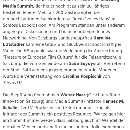
Media Summit
, der heuer noch dazu sein 20-jähriges
Bestehen feierte. Mehr als 200 Gäste sorgten bei
der hochkarätigen Fachkonferenz für ein "volles Haus" im
Schloss Leopoldskron. Am Programm standen unter anderem
angeregte Diskussionen und branchenübergreifendes
Networking. Von Salzburgs Landeshauptfrau
Karoline
Edtstadler
kam eine Gruß- und Glückwunschbotschaft per
Video. Ein Höhepunkt war die Verleihung der Auszeichnung
"Treasure of European Film Culture" für die Felsenreitschule
Salzburg, die von Gemeinderätin
Sade Soyoye
als Vertreterin
der Stadt Salzburg entgegengenommen wurde. Moderiert
wurde die Veranstaltung von
Caroline Pospischil
von
ServusTV
.
Die Begrüßung übernahmen
Walter Haas
(Geschäftsführer
Innovation Salzburg) und Media Summit-Initiator
Hannes M.
Schalle
. Der TV-Produzent und Filmkomponist zog als
Initiator des Summits ein positives Resümee: "Wir zeigen hier
am Summit immer wieder, dass Salzburg auch im Wandel der
globalen Medienlandschaft eine besondere Rolle einnehmen