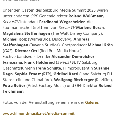
Unter den Gästen des Salzburg Media Summit 2025 waren
unter anderem
ORF
-Generaldirektor
Roland Weißmann
,
ServusTV
Intendant
Ferdinand Wegscheider
, die
kaufmännische Direktorin von
ServusTV
Marlene Beran
,
Magdalena Steffenhagen
(The Walt Disney Company),
Michael Kolz
(WarnerBros. Discovery),
Andreas
Steffenhagen
(Bavaria Studios), Chefproducer
Michael Krön
(
ORF
),
Dietmar Otti
(Red Bull Media House),
Fachverbandsvorsitzender
Alexander Dumreicher-
Ivanceanu
,
Frank Holderied
(
ServusTV
), IV Salzburg
Geschäftsführerin
Irene Schulte
, Filmproduzentin
Susanne
Degn
,
Sophie Ernest
(RTR),
Gritlind Kettl
(Land Salzburg EU-
Stabsstelle und Chinabüro),
Wolfgang Ritzberger
(Ritzlfilm),
Petra Reiter
(Artist Factory Music) und ÖFI-Direktor
Roland
Teichmann
.
Fotos von der Veranstaltung sehen Sie in der
Galerie
.
www.filmundmusik.net/media-summit