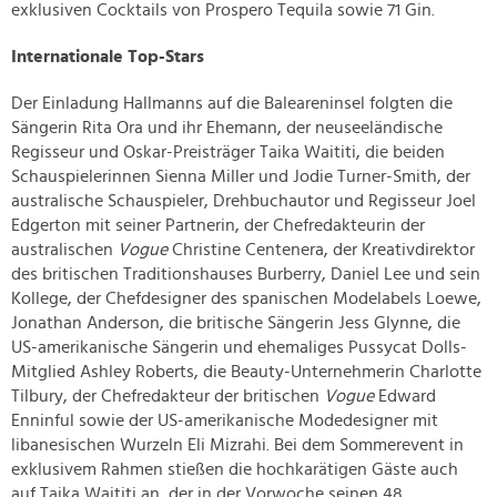
exklusiven Cocktails von Prospero Tequila sowie 71 Gin.
Internationale Top-Stars
Der Einladung Hallmanns auf die Baleareninsel folgten die
Sängerin Rita Ora und ihr Ehemann, der neuseeländische
Regisseur und Oskar-Preisträger Taika Waititi, die beiden
Schauspielerinnen Sienna Miller und Jodie Turner-Smith, der
australische Schauspieler, Drehbuchautor und Regisseur Joel
Edgerton mit seiner Partnerin, der Chefredakteurin der
australischen
Vogue
Christine Centenera, der Kreativdirektor
des britischen Traditionshauses Burberry, Daniel Lee und sein
Kollege, der Chefdesigner des spanischen Modelabels Loewe,
Jonathan Anderson, die britische Sängerin Jess Glynne, die
US-amerikanische Sängerin und ehemaliges Pussycat Dolls-
Mitglied Ashley Roberts, die Beauty-Unternehmerin Charlotte
Tilbury, der Chefredakteur der britischen
Vogue
Edward
Enninful sowie der US-amerikanische Modedesigner mit
libanesischen Wurzeln Eli Mizrahi. Bei dem Sommerevent in
exklusivem Rahmen stießen die hochkarätigen Gäste auch
auf Taika Waititi an, der in der Vorwoche seinen 48.