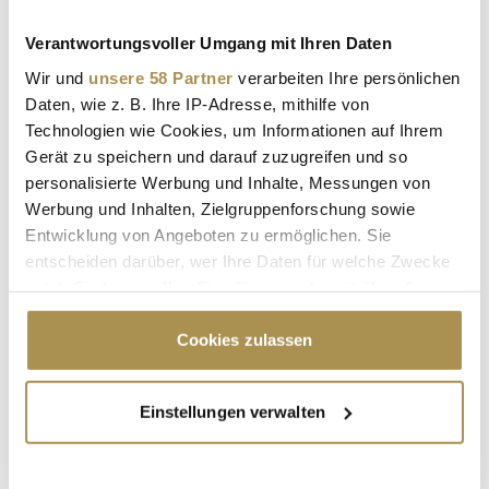
Verantwortungsvoller Umgang mit Ihren Daten
Sicherheitscode bestätigen:
*
Wir und
unsere 58 Partner
verarbeiten Ihre persönlichen
Daten, wie z. B. Ihre IP-Adresse, mithilfe von
Technologien wie Cookies, um Informationen auf Ihrem
Gerät zu speichern und darauf zuzugreifen und so
personalisierte Werbung und Inhalte, Messungen von
Werbung und Inhalten, Zielgruppenforschung sowie
Entwicklung von Angeboten zu ermöglichen. Sie
* Pflichtfelder.
entscheiden darüber, wer Ihre Daten für welche Zwecke
ABSENDEN
nutzt. Sie können Ihre Einwilligung jederzeit über die
Cookie-Erklärung oder durch Klicken auf das Privacy
Trigger Symbol ändern oder widerrufen
Cookies zulassen
LEADERSNET.TV
Wenn Sie es erlauben, würden wir auch gerne:
LAUTSCHALTEN
Einstellungen verwalten
Informationen über Ihre geografische Lage
erfassen, welche bis auf einige Meter genau sein
können