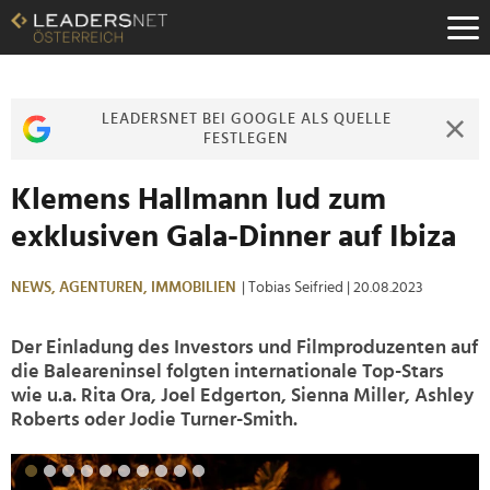
Zum
Inhalt
Zur
Fußzeilen-
Navigation
LEADERSNET BEI GOOGLE ALS QUELLE
Zur
FESTLEGEN
Hauptnavigation
Klemens Hallmann lud zum
exklusiven Gala-Dinner auf Ibiza
NEWS,
AGENTUREN,
IMMOBILIEN
| Tobias Seifried
| 20.08.2023
Der Einladung des Investors und Filmproduzenten auf
die Baleareninsel folgten internationale Top-Stars
wie u.a. Rita Ora, Joel Edgerton, Sienna Miller, Ashley
Roberts oder Jodie Turner-Smith.
>